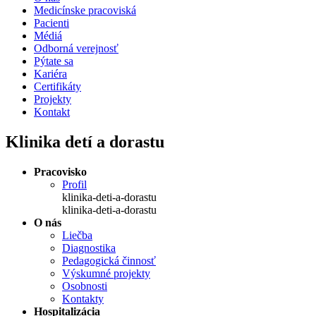
Medicínske pracoviská
Pacienti
Médiá
Odborná verejnosť
Pýtate sa
Kariéra
Certifikáty
Projekty
Kontakt
Klinika detí a dorastu
Pracovisko
Profil
klinika-deti-a-dorastu
klinika-deti-a-dorastu
O nás
Liečba
Diagnostika
Pedagogická činnosť
Výskumné projekty
Osobnosti
Kontakty
Hospitalizácia