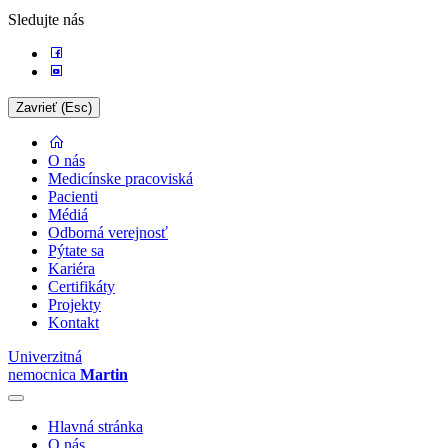
Sledujte nás
Zavrieť (Esc)
O nás
Medicínske pracoviská
Pacienti
Médiá
Odborná verejnosť
Pýtate sa
Kariéra
Certifikáty
Projekty
Kontakt
Univerzitná
nemocnica
Martin
Hlavná stránka
O nás