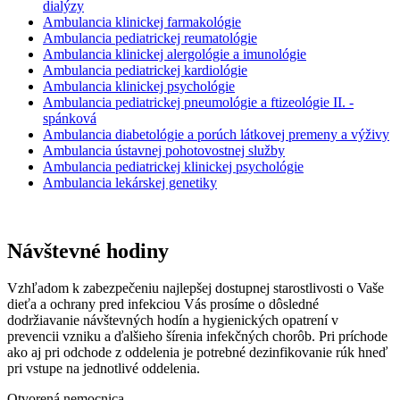
dialýzy
Ambulancia klinickej farmakológie
Ambulancia pediatrickej reumatológie
Ambulancia klinickej alergológie a imunológie
Ambulancia pediatrickej kardiológie
Ambulancia klinickej psychológie
Ambulancia pediatrickej pneumológie a ftizeológie II. -
spánková
Ambulancia diabetológie a porúch látkovej premeny a výživy
Ambulancia ústavnej pohotovostnej služby
Ambulancia pediatrickej klinickej psychológie
Ambulancia lekárskej genetiky
Návštevné hodiny
Vzhľadom k zabezpečeniu najlepšej dostupnej starostlivosti o Vaše
dieťa a ochrany pred infekciou Vás prosíme o dôsledné
dodržiavanie návštevných hodín a hygienických opatrení v
prevencii vzniku a ďalšieho šírenia infekčných chorôb. Pri príchode
ako aj pri odchode z oddelenia je potrebné dezinfikovanie rúk hneď
pri vstupe na jednotlivé oddelenia.
Otvorená nemocnica