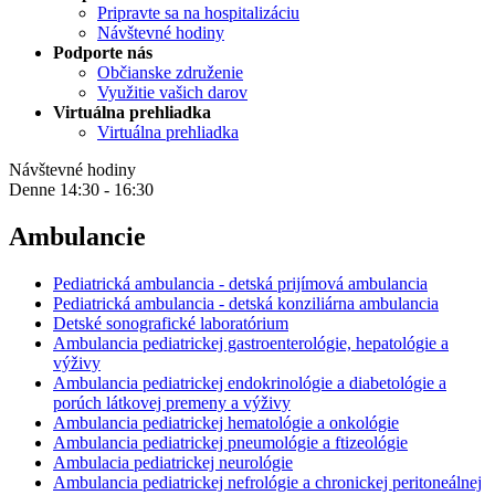
Pripravte sa na hospitalizáciu
Návštevné hodiny
Podporte nás
Občianske združenie
Využitie vašich darov
Virtuálna prehliadka
Virtuálna prehliadka
Návštevné hodiny
Denne 14:30 - 16:30
Ambulancie
Pediatrická ambulancia - detská prijímová ambulancia
Pediatrická ambulancia - detská konziliárna ambulancia
Detské sonografické laboratórium
Ambulancia pediatrickej gastroenterológie, hepatológie a
výživy
Ambulancia pediatrickej endokrinológie a diabetológie a
porúch látkovej premeny a výživy
Ambulancia pediatrickej hematológie a onkológie
Ambulancia pediatrickej pneumológie a ftizeológie
Ambulacia pediatrickej neurológie
Ambulancia pediatrickej nefrológie a chronickej peritoneálnej