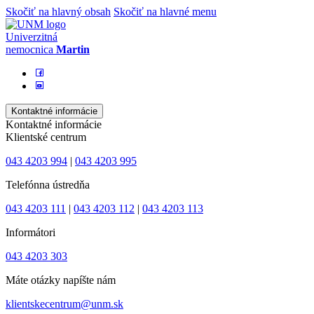
Skočiť na hlavný obsah
Skočiť na hlavné menu
Univerzitná
nemocnica
Martin
Kontaktné informácie
Kontaktné informácie
Klientské centrum
043 4203 994
|
043 4203 995
Telefónna ústredňa
043 4203 111
|
043 4203 112
|
043 4203 113
Informátori
043 4203 303
Máte otázky napíšte nám
klientskecentrum@unm.sk