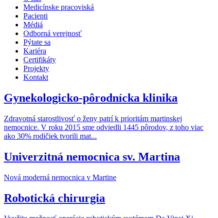
Medicínske pracoviská
Pacienti
Médiá
Odborná verejnosť
Pýtate sa
Kariéra
Certifikáty
Projekty
Kontakt
Gynekologicko-pôrodnícka klinika
Zdravotná starostlivosť o ženy patrí k prioritám martinskej
nemocnice. V roku 2015 sme odviedli 1445 pôrodov, z toho viac
ako 30% rodičiek tvorili mat...
Univerzitná nemocnica sv. Martina
Nová moderná nemocnica v Martine
Robotická chirurgia