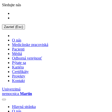
Sledujte nás
Zavrieť (Esc)
O nás
Medicínske pracoviská
Pacienti
Médiá
Odborná verejnosť
Pýtate sa
Kariéra
Certifikáty
Projekty
Kontakt
Univerzitná
nemocnica
Martin
Hlavná stránka
O nás