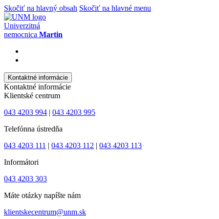
Skočiť na hlavný obsah
Skočiť na hlavné menu
Univerzitná
nemocnica
Martin
Kontaktné informácie
Kontaktné informácie
Klientské centrum
043 4203 994
|
043 4203 995
Telefónna ústredňa
043 4203 111
|
043 4203 112
|
043 4203 113
Informátori
043 4203 303
Máte otázky napíšte nám
klientskecentrum@unm.sk