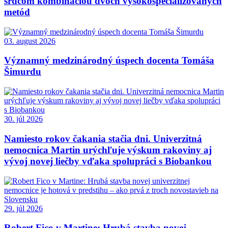
srdcom kombináciou dvoch vysokošpecializovaných
metód
03. august 2026
Významný medzinárodný úspech docenta Tomáša
Šimurdu
30. júl 2026
Namiesto rokov čakania stačia dni. Univerzitná
nemocnica Martin urýchľuje výskum rakoviny aj
vývoj novej liečby vďaka spolupráci s Biobankou
29. júl 2026
Robert Fico v Martine: Hrubá stavba novej