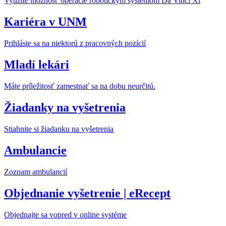
Využite možnosť operácie robotickým systémom Da Vinci Xi
Kariéra v UNM
Prihláste sa na niektorú z pracovných pozícií
Mladí lekári
Máte príležitosť zamestnať sa na dobu neurčitú.
Žiadanky na vyšetrenia
Stiahnite si žiadanku na vyšetrenia
Ambulancie
Zoznam ambulancií
Objednanie vyšetrenie | eRecept
Objednajte sa vopred v online systéme