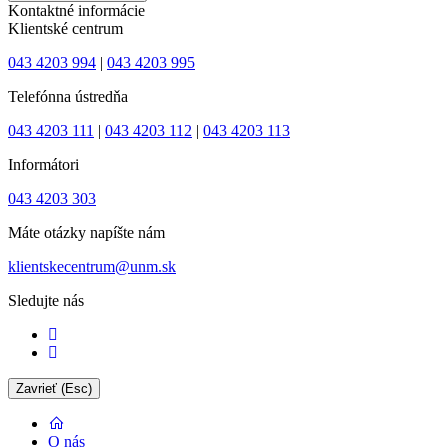
Kontaktné informácie
Klientské centrum
043 4203 994
|
043 4203 995
Telefónna ústredňa
043 4203 111
|
043 4203 112
|
043 4203 113
Informátori
043 4203 303
Máte otázky napíšte nám
klientskecentrum@unm.sk
Sledujte nás
Zavrieť (Esc)
O nás