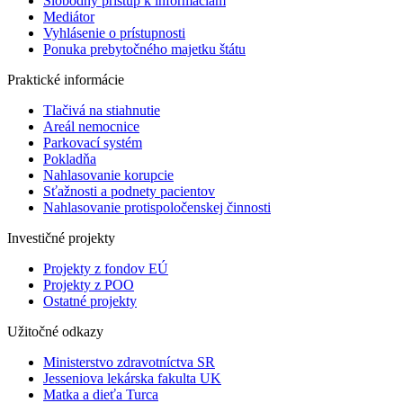
Slobodný prístup k informáciám
Mediátor
Vyhlásenie o prístupnosti
Ponuka prebytočného majetku štátu
Praktické informácie
Tlačivá na stiahnutie
Areál nemocnice
Parkovací systém
Pokladňa
Nahlasovanie korupcie
Sťažnosti a podnety pacientov
Nahlasovanie protispoločenskej činnosti
Investičné projekty
Projekty z fondov EÚ
Projekty z POO
Ostatné projekty
Užitočné odkazy
Ministerstvo zdravotníctva SR
Jesseniova lekárska fakulta UK
Matka a dieťa Turca