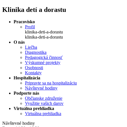
Klinika detí a dorastu
Pracovisko
Profil
klinika-deti-a-dorastu
klinika-deti-a-dorastu
O nás
Liečba
Diagnostika
Pedagogická činnosť
Výskumné projekty
Osobnosti
Kontakty
Hospitalizácia
Pripravte sa na hospitalizáciu
Návštevné hodiny
Podporte nás
Občianske združenie
Využitie vašich darov
Virtuálna prehliadka
Virtuálna prehliadka
Návštevné hodiny