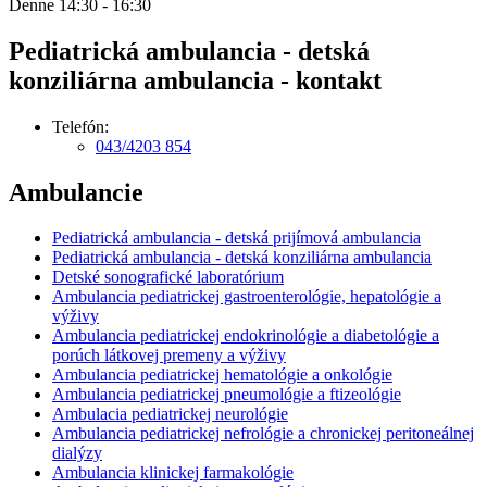
Denne 14:30 - 16:30
Pediatrická ambulancia - detská
konziliárna ambulancia - kontakt
Telefón:
043/4203 854
Ambulancie
Pediatrická ambulancia - detská prijímová ambulancia
Pediatrická ambulancia - detská konziliárna ambulancia
Detské sonografické laboratórium
Ambulancia pediatrickej gastroenterológie, hepatológie a
výživy
Ambulancia pediatrickej endokrinológie a diabetológie a
porúch látkovej premeny a výživy
Ambulancia pediatrickej hematológie a onkológie
Ambulancia pediatrickej pneumológie a ftizeológie
Ambulacia pediatrickej neurológie
Ambulancia pediatrickej nefrológie a chronickej peritoneálnej
dialýzy
Ambulancia klinickej farmakológie