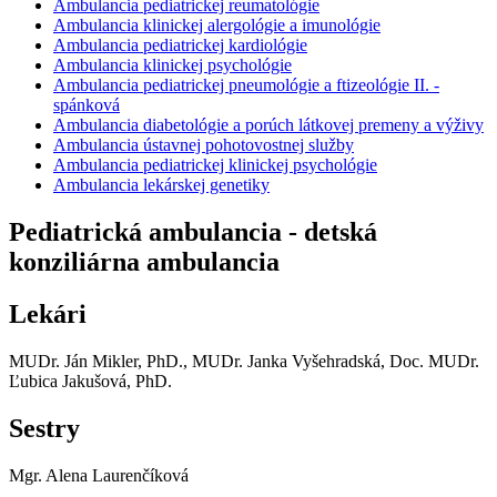
Ambulancia pediatrickej reumatológie
Ambulancia klinickej alergológie a imunológie
Ambulancia pediatrickej kardiológie
Ambulancia klinickej psychológie
Ambulancia pediatrickej pneumológie a ftizeológie II. -
spánková
Ambulancia diabetológie a porúch látkovej premeny a výživy
Ambulancia ústavnej pohotovostnej služby
Ambulancia pediatrickej klinickej psychológie
Ambulancia lekárskej genetiky
Pediatrická ambulancia - detská
konziliárna ambulancia
Lekári
MUDr. Ján Mikler, PhD., MUDr. Janka Vyšehradská, Doc. MUDr.
Ľubica Jakušová, PhD.
Sestry
Mgr. Alena Laurenčíková