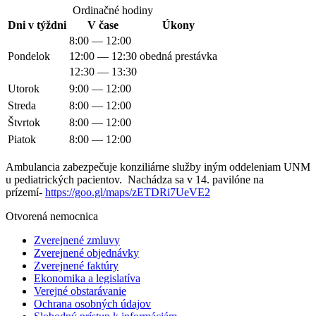
Ordinačné hodiny
Dni v týždni
V čase
Úkony
8:00 — 12:00
Pondelok
12:00 — 12:30
obedná prestávka
12:30 — 13:30
Utorok
9:00 — 12:00
Streda
8:00 — 12:00
Štvrtok
8:00 — 12:00
Piatok
8:00 — 12:00
Ambulancia zabezpečuje konziliárne služby iným oddeleniam UNM
u pediatrických pacientov. Nachádza sa v 14. pavilóne na
prízemí-
https://goo.gl/maps/zETDRi7UeVE2
Otvorená nemocnica
Zverejnené zmluvy
Zverejnené objednávky
Zverejnené faktúry
Ekonomika a legislatíva
Verejné obstarávanie
Ochrana osobných údajov