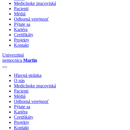
Medicínske pracoviská
Pacienti
Médiá
Odborná verejnosť
Pýtate sa
Kariéra
Certifikáty
Projekty
Kontakt
Univerzitná
nemocnica
Martin
Hlavná stránka
O nás
Medicínske pracoviská
Pacienti
Médiá
Odborná verejnosť
Pýtate sa
Kariéra
Certifikáty
Projekty
Kontakt