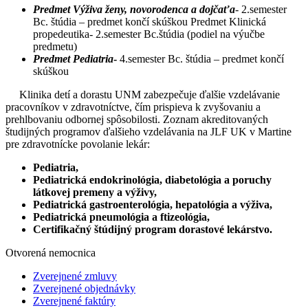
Predmet Výživa ženy, novorodenca a dojčaťa
- 2.semester
Bc. štúdia – predmet končí skúškou Predmet Klinická
propedeutika- 2.semester Bc.štúdia (podiel na výučbe
predmetu)
Predmet Pediatria
-
4.semester Bc. štúdia – predmet končí
skúškou
Klinika detí a dorastu UNM zabezpečuje ďalšie vzdelávanie
pracovníkov v zdravotníctve, čím prispieva k zvyšovaniu a
prehlbovaniu odbornej spôsobilosti. Zoznam akreditovaných
študijných programov ďalšieho vzdelávania na JLF UK v Martine
pre zdravotnícke povolanie lekár:
Pediatria,
Pediatrická endokrinológia, diabetológia a poruchy
látkovej premeny a výživy,
Pediatrická gastroenterológia, hepatológia a výživa,
Pediatrická pneumológia a ftizeológia,
Certifikačný štúdijný program dorastové lekárstvo.
Otvorená nemocnica
Zverejnené zmluvy
Zverejnené objednávky
Zverejnené faktúry