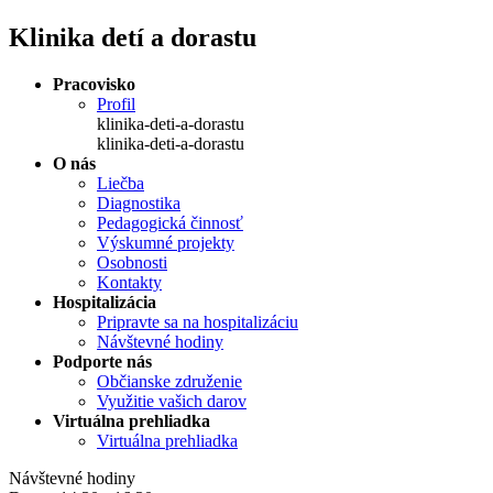
Klinika detí a dorastu
Pracovisko
Profil
klinika-deti-a-dorastu
klinika-deti-a-dorastu
O nás
Liečba
Diagnostika
Pedagogická činnosť
Výskumné projekty
Osobnosti
Kontakty
Hospitalizácia
Pripravte sa na hospitalizáciu
Návštevné hodiny
Podporte nás
Občianske združenie
Využitie vašich darov
Virtuálna prehliadka
Virtuálna prehliadka
Návštevné hodiny