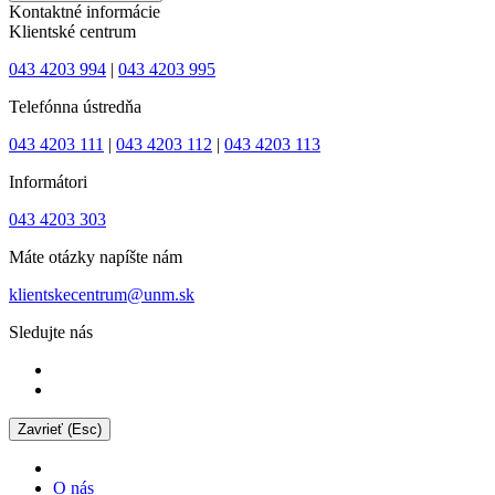
Kontaktné informácie
Klientské centrum
043 4203 994
|
043 4203 995
Telefónna ústredňa
043 4203 111
|
043 4203 112
|
043 4203 113
Informátori
043 4203 303
Máte otázky napíšte nám
klientskecentrum@unm.sk
Sledujte nás
Zavrieť (Esc)
O nás