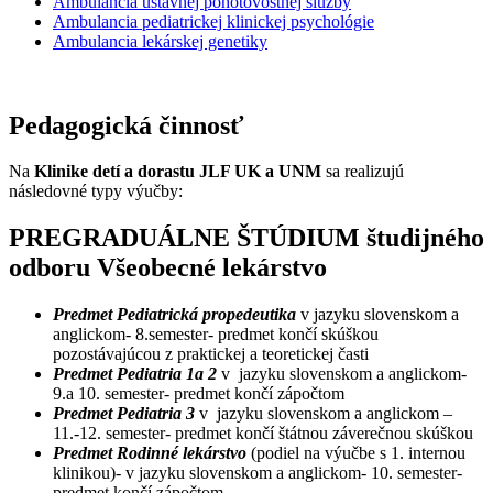
Ambulancia ústavnej pohotovostnej služby
Ambulancia pediatrickej klinickej psychológie
Ambulancia lekárskej genetiky
Pedagogická činnosť
Na
Klinike detí a dorastu JLF UK a UNM
sa realizujú
následovné typy výučby:
PREGRADUÁLNE ŠTÚDIUM študijného
odboru Všeobecné lekárstvo
Predmet Pediatrická propedeutika
v jazyku slovenskom a
anglickom- 8.semester- predmet končí skúškou
pozostávajúcou z praktickej a teoretickej časti
Predmet Pediatria 1a 2
v jazyku slovenskom a anglickom-
9.a 10. semester- predmet končí zápočtom
Predmet Pediatria 3
v jazyku slovenskom a anglickom –
11.-12. semester- predmet končí štátnou záverečnou skúškou
Predmet Rodinné lekárstvo
(podiel na výučbe s 1. internou
klinikou)- v jazyku slovenskom a anglickom- 10. semester-
predmet končí zápočtom