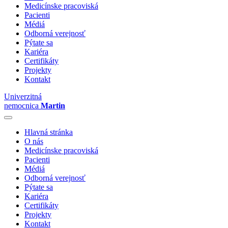
Medicínske pracoviská
Pacienti
Médiá
Odborná verejnosť
Pýtate sa
Kariéra
Certifikáty
Projekty
Kontakt
Univerzitná
nemocnica
Martin
Hlavná stránka
O nás
Medicínske pracoviská
Pacienti
Médiá
Odborná verejnosť
Pýtate sa
Kariéra
Certifikáty
Projekty
Kontakt