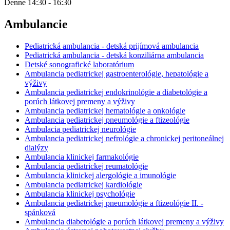
Denne 14:30 - 16:30
Ambulancie
Pediatrická ambulancia - detská prijímová ambulancia
Pediatrická ambulancia - detská konziliárna ambulancia
Detské sonografické laboratórium
Ambulancia pediatrickej gastroenterológie, hepatológie a
výživy
Ambulancia pediatrickej endokrinológie a diabetológie a
porúch látkovej premeny a výživy
Ambulancia pediatrickej hematológie a onkológie
Ambulancia pediatrickej pneumológie a ftizeológie
Ambulacia pediatrickej neurológie
Ambulancia pediatrickej nefrológie a chronickej peritoneálnej
dialýzy
Ambulancia klinickej farmakológie
Ambulancia pediatrickej reumatológie
Ambulancia klinickej alergológie a imunológie
Ambulancia pediatrickej kardiológie
Ambulancia klinickej psychológie
Ambulancia pediatrickej pneumológie a ftizeológie II. -
spánková
Ambulancia diabetológie a porúch látkovej premeny a výživy