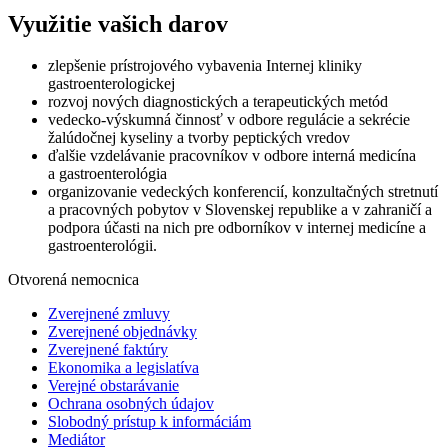
Využitie vašich darov
zlepšenie prístrojového vybavenia Internej kliniky
gastroenterologickej
rozvoj nových diagnostických a terapeutických metód
vedecko-výskumná činnosť v odbore regulácie a sekrécie
žalúdočnej kyseliny a tvorby peptických vredov
ďalšie vzdelávanie pracovníkov v odbore interná medicína
a gastroenterológia
organizovanie vedeckých konferencií, konzultačných stretnutí
a pracovných pobytov v Slovenskej republike a v zahraničí a
podpora účasti na nich pre odborníkov v internej medicíne a
gastroenterológii.
Otvorená nemocnica
Zverejnené zmluvy
Zverejnené objednávky
Zverejnené faktúry
Ekonomika a legislatíva
Verejné obstarávanie
Ochrana osobných údajov
Slobodný prístup k informáciám
Mediátor