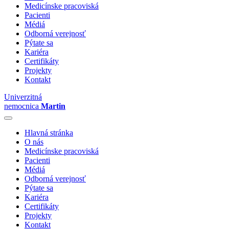
Medicínske pracoviská
Pacienti
Médiá
Odborná verejnosť
Pýtate sa
Kariéra
Certifikáty
Projekty
Kontakt
Univerzitná
nemocnica
Martin
Hlavná stránka
O nás
Medicínske pracoviská
Pacienti
Médiá
Odborná verejnosť
Pýtate sa
Kariéra
Certifikáty
Projekty
Kontakt