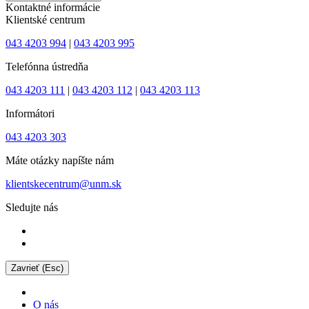
Kontaktné informácie
Klientské centrum
043 4203 994
|
043 4203 995
Telefónna ústredňa
043 4203 111
|
043 4203 112
|
043 4203 113
Informátori
043 4203 303
Máte otázky napíšte nám
klientskecentrum@unm.sk
Sledujte nás
Zavrieť (Esc)
O nás