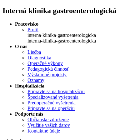
Interná klinika gastroenterologická
Pracovisko
Profil
interna-klinika-gastroenterologicka
interna-klinika-gastroenterologicka
O nás
Liečba
Diagnostika
Operačné výkony
Pedagogická činnosť
Výskumné projekty
Oznamy
Hospitalizácia
Pripravte sa na hospitalizáciu
Špecializované vyšetrenia
Predoperačné vyšetrenia
Pripravte sa na operáciu
Podporte nás
Občianske združenie
Využitie vašich darov
Kontaktné údaje