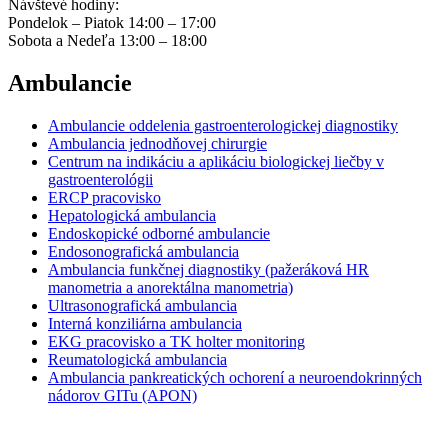
Návštevé hodiny:
Pondelok – Piatok 14:00 – 17:00
Sobota a Nedeľa 13:00 – 18:00
Ambulancie
Ambulancie oddelenia gastroenterologickej diagnostiky
Ambulancia jednodňovej chirurgie
Centrum na indikáciu a aplikáciu biologickej liečby v
gastroenterológii
ERCP pracovisko
Hepatologická ambulancia
Endoskopické odborné ambulancie
Endosonografická ambulancia
Ambulancia funkčnej diagnostiky (pažeráková HR
manometria a anorektálna manometria)
Ultrasonografická ambulancia
Interná konziliárna ambulancia
EKG pracovisko a TK holter monitoring
Reumatologická ambulancia
Ambulancia pankreatických ochorení a neuroendokrinných
nádorov GITu (APON)