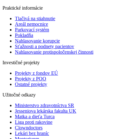
Praktické informácie
Tlačivá na stiahnutie
Areál nemocnice
Parkovací systém
Pokladňa
Nahlasovanie korupcie
Sťažnosti a podnety pacientov
Nahlasovanie protispoločenskej činnosti
Investičné projekty
Projekty z fondov EÚ
Projekty z POO
Ostatné projekty
Užitočné odkazy
Ministerstvo zdravotníctva SR
Jesseniova lekárska fakulta UK
Matka a dieťa Turca
Liga proti rakovine
Clowndoctors
Lekári bez hraníc
Mentoriunm