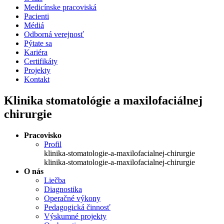
Medicínske pracoviská
Pacienti
Médiá
Odborná verejnosť
Pýtate sa
Kariéra
Certifikáty
Projekty
Kontakt
Klinika stomatológie a maxilofaciálnej
chirurgie
Pracovisko
Profil
klinika-stomatologie-a-maxilofacialnej-chirurgie
klinika-stomatologie-a-maxilofacialnej-chirurgie
O nás
Liečba
Diagnostika
Operačné výkony
Pedagogická činnosť
Výskumné projekty