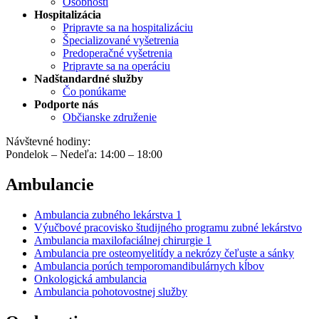
Osobnosti
Hospitalizácia
Pripravte sa na hospitalizáciu
Špecializované vyšetrenia
Predoperačné vyšetrenia
Pripravte sa na operáciu
Nadštandardné služby
Čo ponúkame
Podporte nás
Občianske združenie
Návštevné hodiny:
Pondelok – Nedeľa: 14:00 – 18:00
Ambulancie
Ambulancia zubného lekárstva 1
Výučbové pracovisko študijného programu zubné lekárstvo
Ambulancia maxilofaciálnej chirurgie 1
Ambulancia pre osteomyelitídy a nekrózy čeľuste a sánky
Ambulancia porúch temporomandibulárnych kĺbov
Onkologická ambulancia
Ambulancia pohotovostnej služby