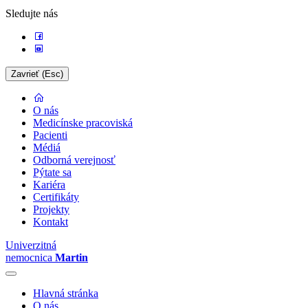
Sledujte nás
Zavrieť (Esc)
O nás
Medicínske pracoviská
Pacienti
Médiá
Odborná verejnosť
Pýtate sa
Kariéra
Certifikáty
Projekty
Kontakt
Univerzitná
nemocnica
Martin
Hlavná stránka
O nás