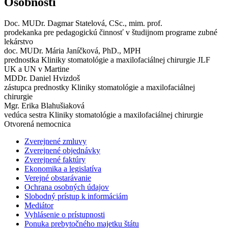
Osobnosti
Doc. MUDr. Dagmar Statelová, CSc., mim. prof.
prodekanka pre pedagogickú činnosť v študijnom programe zubné
lekárstvo
doc. MUDr. Mária Janíčková, PhD., MPH
prednostka Kliniky stomatológie a maxilofaciálnej chirurgie JLF
UK a UN v Martine
MDDr. Daniel Hvizdoš
zástupca prednostky Kliniky stomatológie a maxilofaciálnej
chirurgie
Mgr. Erika Blahušiaková
vedúca sestra Kliniky stomatológie a maxilofaciálnej chirurgie
Otvorená nemocnica
Zverejnené zmluvy
Zverejnené objednávky
Zverejnené faktúry
Ekonomika a legislatíva
Verejné obstarávanie
Ochrana osobných údajov
Slobodný prístup k informáciám
Mediátor
Vyhlásenie o prístupnosti
Ponuka prebytočného majetku štátu