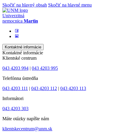
Skočiť na hlavný obsah
Skočiť na hlavné menu
Univerzitná
nemocnica
Martin
Kontaktné informácie
Kontaktné informácie
Klientské centrum
043 4203 994
|
043 4203 995
Telefónna ústredňa
043 4203 111
|
043 4203 112
|
043 4203 113
Informátori
043 4203 303
Máte otázky napíšte nám
klientskecentrum@unm.sk