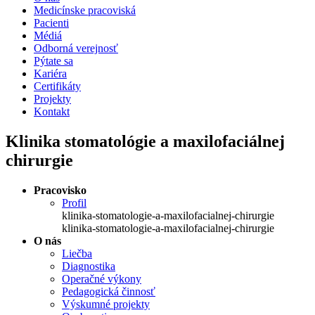
Medicínske pracoviská
Pacienti
Médiá
Odborná verejnosť
Pýtate sa
Kariéra
Certifikáty
Projekty
Kontakt
Klinika stomatológie a maxilofaciálnej
chirurgie
Pracovisko
Profil
klinika-stomatologie-a-maxilofacialnej-chirurgie
klinika-stomatologie-a-maxilofacialnej-chirurgie
O nás
Liečba
Diagnostika
Operačné výkony
Pedagogická činnosť
Výskumné projekty