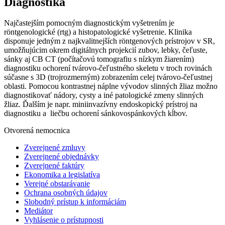
Diagnostika
Najčastejším pomocným diagnostickým vyšetrením je
röntgenologické (rtg) a histopatologické vyšetrenie. Klinika
disponuje jedným z najkvalitnejších röntgenových prístrojov v SR,
umožňujúcim okrem digitálnych projekcií zubov, lebky, čeľuste,
sánky aj CB CT (počítačovú tomografiu s nízkym žiarením)
diagnostiku ochorení tvárovo-čeľustného skeletu v troch rovinách
súčasne s 3D (trojrozmerným) zobrazením celej tvárovo-čeľustnej
oblasti. Pomocou kontrastnej náplne vývodov slinných žliaz možno
diagnostikovať nádory, cysty a iné patologické zmeny slinných
žliaz. Ďalším je napr. miniinvazívny endoskopický prístroj na
diagnostiku a liečbu ochorení sánkovospánkových kĺbov.
Otvorená nemocnica
Zverejnené zmluvy
Zverejnené objednávky
Zverejnené faktúry
Ekonomika a legislatíva
Verejné obstarávanie
Ochrana osobných údajov
Slobodný prístup k informáciám
Mediátor
Vyhlásenie o prístupnosti