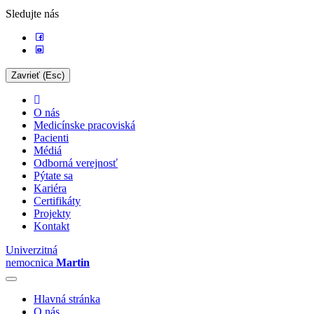
Sledujte nás
Zavrieť (Esc)
O nás
Medicínske pracoviská
Pacienti
Médiá
Odborná verejnosť
Pýtate sa
Kariéra
Certifikáty
Projekty
Kontakt
Univerzitná
nemocnica
Martin
Hlavná stránka
O nás