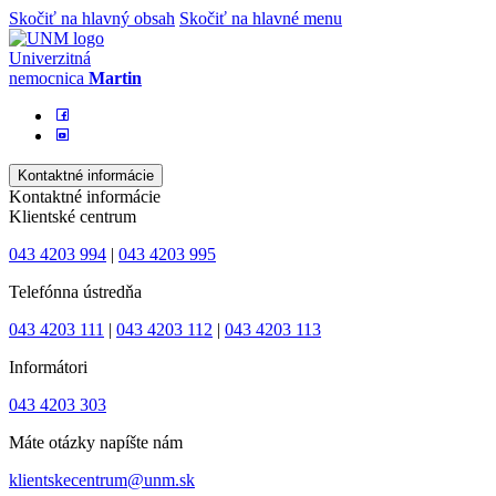
Skočiť na hlavný obsah
Skočiť na hlavné menu
Univerzitná
nemocnica
Martin
Kontaktné informácie
Kontaktné informácie
Klientské centrum
043 4203 994
|
043 4203 995
Telefónna ústredňa
043 4203 111
|
043 4203 112
|
043 4203 113
Informátori
043 4203 303
Máte otázky napíšte nám
klientskecentrum@unm.sk