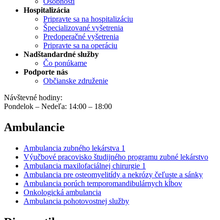
Osobnosti
Hospitalizácia
Pripravte sa na hospitalizáciu
Špecializované vyšetrenia
Predoperačné vyšetrenia
Pripravte sa na operáciu
Nadštandardné služby
Čo ponúkame
Podporte nás
Občianske združenie
Návštevné hodiny:
Pondelok – Nedeľa: 14:00 – 18:00
Ambulancie
Ambulancia zubného lekárstva 1
Výučbové pracovisko študijného programu zubné lekárstvo
Ambulancia maxilofaciálnej chirurgie 1
Ambulancia pre osteomyelitídy a nekrózy čeľuste a sánky
Ambulancia porúch temporomandibulárnych kĺbov
Onkologická ambulancia
Ambulancia pohotovostnej služby