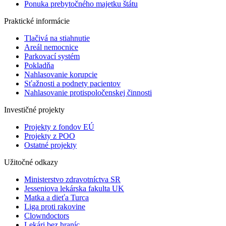
Ponuka prebytočného majetku štátu
Praktické informácie
Tlačivá na stiahnutie
Areál nemocnice
Parkovací systém
Pokladňa
Nahlasovanie korupcie
Sťažnosti a podnety pacientov
Nahlasovanie protispoločenskej činnosti
Investičné projekty
Projekty z fondov EÚ
Projekty z POO
Ostatné projekty
Užitočné odkazy
Ministerstvo zdravotníctva SR
Jesseniova lekárska fakulta UK
Matka a dieťa Turca
Liga proti rakovine
Clowndoctors
Lekári bez hraníc