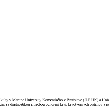
 fakulty v Martine Univerzity Komenského v Bratislave (JLF UK) a Un
sa diagnostikou a liečbou ochorení krvi, krvotvorných orgánov a por