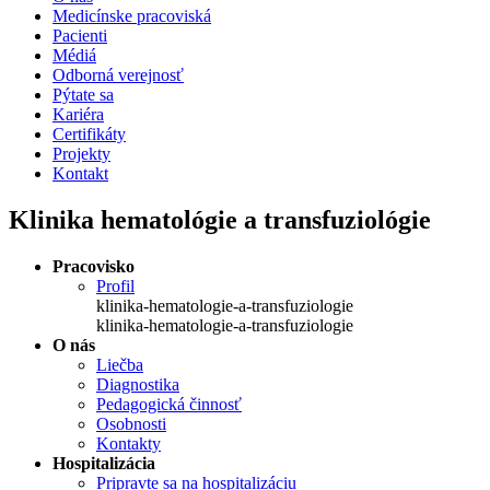
Medicínske pracoviská
Pacienti
Médiá
Odborná verejnosť
Pýtate sa
Kariéra
Certifikáty
Projekty
Kontakt
Klinika hematológie a transfuziológie
Pracovisko
Profil
klinika-hematologie-a-transfuziologie
klinika-hematologie-a-transfuziologie
O nás
Liečba
Diagnostika
Pedagogická činnosť
Osobnosti
Kontakty
Hospitalizácia
Pripravte sa na hospitalizáciu