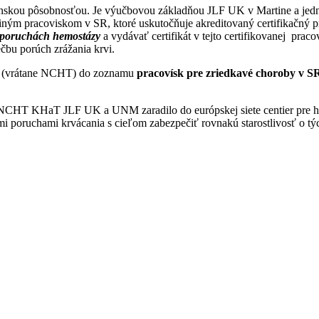
skou pôsobnosťou. Je výučbovou základňou JLF UK v Martine a jedn
diným pracoviskom v SR, ktoré uskutočňuje akreditovaný certifikačný p
h poruchách hemostázy
a vydávať certifikát v tejto certifikovanej prac
ečbu porúch zrážania krvi.
 (vrátane NCHT) do zoznamu
pracovísk pre zriedkavé choroby v S
NCHT KHaT JLF UK a UNM zaradilo do európskej siete centier pre 
ými poruchami krvácania s cieľom zabezpečiť rovnakú starostlivosť o tý