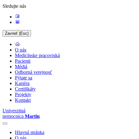
Sledujte nás
Zavrieť (Esc)
O nás
Medicínske pracoviská
Pacienti
Médiá
Odborná verejnosť
Pýtate sa
Kariéra
Certifikáty
Projekty
Kontakt
Univerzitná
nemocnica
Martin
Hlavná stránka
O nás