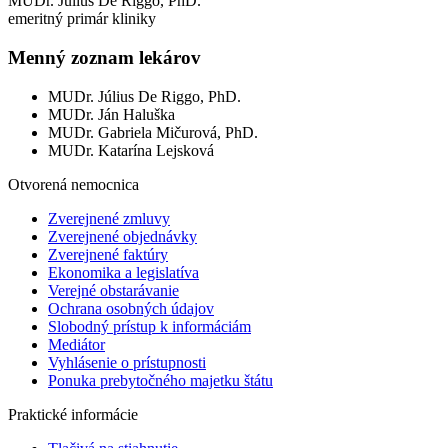
MUDr. Július De Riggo, PhD.
emeritný primár kliniky
Menný zoznam lekárov
MUDr. Július De Riggo, PhD.
MUDr. Ján Haluška
MUDr. Gabriela Mičurová, PhD.
MUDr. Katarína Lejsková
Otvorená nemocnica
Zverejnené zmluvy
Zverejnené objednávky
Zverejnené faktúry
Ekonomika a legislatíva
Verejné obstarávanie
Ochrana osobných údajov
Slobodný prístup k informáciám
Mediátor
Vyhlásenie o prístupnosti
Ponuka prebytočného majetku štátu
Praktické informácie