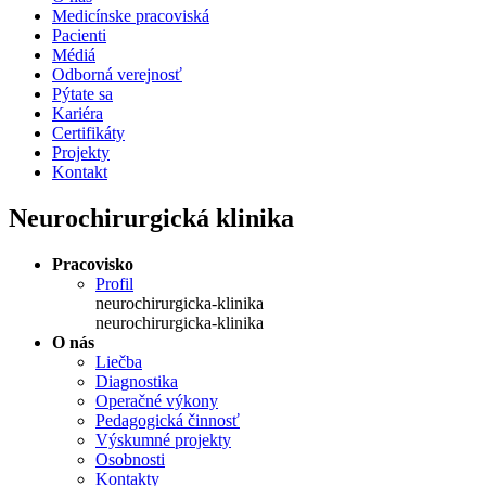
Medicínske pracoviská
Pacienti
Médiá
Odborná verejnosť
Pýtate sa
Kariéra
Certifikáty
Projekty
Kontakt
Neurochirurgická klinika
Pracovisko
Profil
neurochirurgicka-klinika
neurochirurgicka-klinika
O nás
Liečba
Diagnostika
Operačné výkony
Pedagogická činnosť
Výskumné projekty
Osobnosti
Kontakty