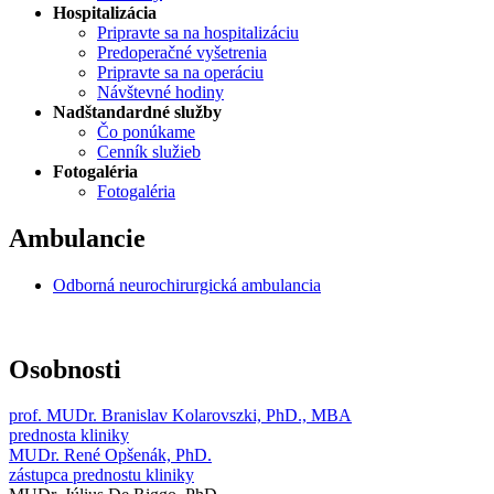
Hospitalizácia
Pripravte sa na hospitalizáciu
Predoperačné vyšetrenia
Pripravte sa na operáciu
Návštevné hodiny
Nadštandardné služby
Čo ponúkame
Cenník služieb
Fotogaléria
Fotogaléria
Ambulancie
Odborná neurochirurgická ambulancia
Osobnosti
prof. MUDr. Branislav Kolarovszki, PhD., MBA
prednosta kliniky
MUDr. René Opšenák, PhD.
zástupca prednostu kliniky