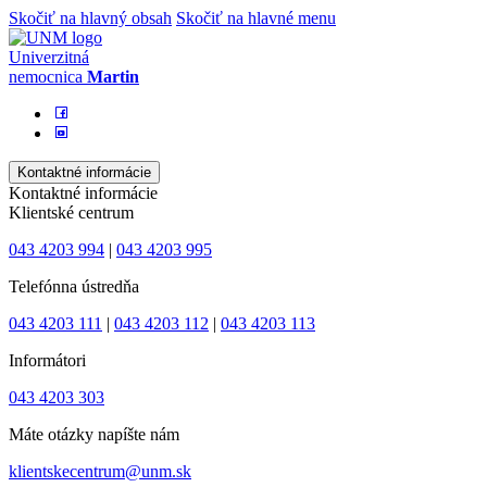
Skočiť na hlavný obsah
Skočiť na hlavné menu
Univerzitná
nemocnica
Martin
Kontaktné informácie
Kontaktné informácie
Klientské centrum
043 4203 994
|
043 4203 995
Telefónna ústredňa
043 4203 111
|
043 4203 112
|
043 4203 113
Informátori
043 4203 303
Máte otázky napíšte nám
klientskecentrum@unm.sk