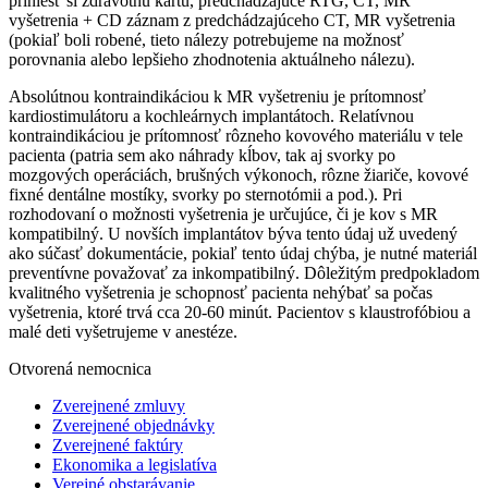
priniesť si zdravotnú kartu, predchádzajúce RTG, CT, MR
vyšetrenia + CD záznam z predchádzajúceho CT, MR vyšetrenia
(pokiaľ boli robené, tieto nálezy potrebujeme na možnosť
porovnania alebo lepšieho zhodnotenia aktuálneho nálezu).
Absolútnou kontraindikáciou k MR vyšetreniu je prítomnosť
kardiostimulátoru a kochleárnych implantátoch. Relatívnou
kontraindikáciou je prítomnosť rôzneho kovového materiálu v tele
pacienta (patria sem ako náhrady kĺbov, tak aj svorky po
mozgových operáciách, brušných výkonoch, rôzne žiariče, kovové
fixné dentálne mostíky, svorky po sternotómii a pod.). Pri
rozhodovaní o možnosti vyšetrenia je určujúce, či je kov s MR
kompatibilný. U novších implantátov býva tento údaj už uvedený
ako súčasť dokumentácie, pokiaľ tento údaj chýba, je nutné materiál
preventívne považovať za inkompatibilný. Dôležitým predpokladom
kvalitného vyšetrenia je schopnosť pacienta nehýbať sa počas
vyšetrenia, ktoré trvá cca 20-60 minút. Pacientov s klaustrofóbiou a
malé deti vyšetrujeme v anestéze.
Otvorená nemocnica
Zverejnené zmluvy
Zverejnené objednávky
Zverejnené faktúry
Ekonomika a legislatíva
Verejné obstarávanie