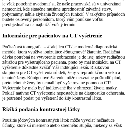
je však potrebné uvedomiť si, že naše pracoviská sú v univerzitnej
nemocnici, kde situačne musíme uprednostniť závažné stavy,
polytraumy, náhle zlyhania životných funkcií. V takýchto prípadoch
budete oslovený personálom, ktorý vám ponúkne voľbu
preobjednať sa na najbližší voľný termín.
Informácie pre pacientov na CT vyšetrenie
Počítačová tomografia – /ďalej len CT/ je moderná diagnostická
metóda, ktorá využíva ionizujúce /röntgenové/ žiarenie. Radiačná
dávka potrebná na vytvorenie zobrazenia je do istej miery radiačnou
záťažou pre vyšetrujúceho pacienta, preto by mal indikáciu na CT
vyšetrenie dôkladne zvážiť Váš indikujúci lekár. Rizikovou
skupinou pre CT vyšetrenia sú deti, ženy v reprodukčnom veku a
tehotné ženy. Röntgenové žiarenie môže nezvratne poškodiť plod,
preto tehotné ženy by nemali byť vyšetrované pomocou CT!
Vyšetrenie by malo byť indikované iba v ohrození života matky.
Pokiaľ natívne CT vyšetrenie nepostačuje na diagnostiku ochorenia,
je potrebné podať pri vyšetrení do žily kontrastnú látku.
Riziká podania kontrastnej látky
Použitie jódových kontrastných látok môže vyvolať nežiaduce
účinky, ktoré sú mierneho alebo stredného stupňa, niekedy sa však