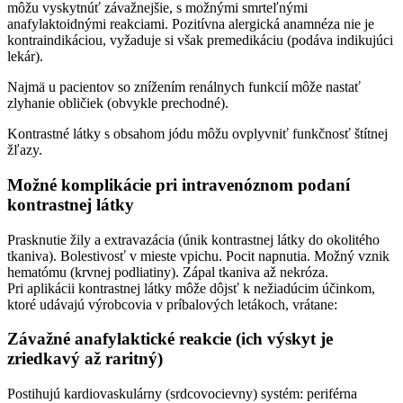
môžu vyskytnúť závažnejšie, s možnými smrteľnými
anafylaktoidnými reakciami. Pozitívna alergická anamnéza nie je
kontraindikáciou, vyžaduje si však premedikáciu (podáva indikujúci
lekár).
Najmä u pacientov so znížením renálnych funkcií môže nastať
zlyhanie obličiek (obvykle prechodné).
Kontrastné látky s obsahom jódu môžu ovplyvniť funkčnosť štítnej
žľazy.
Možné komplikácie pri intravenóznom podaní
kontrastnej látky
Prasknutie žily a extravazácia (únik kontrastnej látky do okolitého
tkaniva). Bolestivosť v mieste vpichu. Pocit napnutia. Možný vznik
hematómu (krvnej podliatiny). Zápal tkaniva až nekróza.
Pri aplikácii kontrastnej látky môže dôjsť k nežiadúcim účinkom,
ktoré udávajú výrobcovia v príbalových letákoch, vrátane:
Závažné anafylaktické reakcie (ich výskyt je
zriedkavý až raritný)
Postihujú kardiovaskulárny (srdcovocievny) systém: periférna