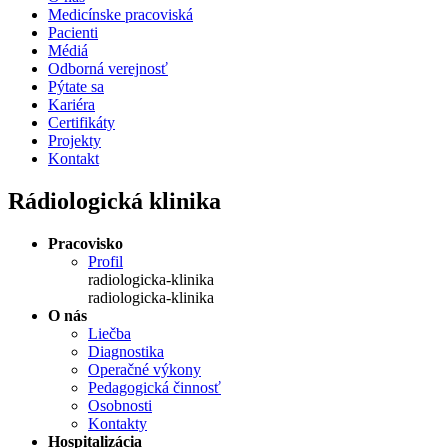
Medicínske pracoviská
Pacienti
Médiá
Odborná verejnosť
Pýtate sa
Kariéra
Certifikáty
Projekty
Kontakt
Rádiologická klinika
Pracovisko
Profil
radiologicka-klinika
radiologicka-klinika
O nás
Liečba
Diagnostika
Operačné výkony
Pedagogická činnosť
Osobnosti
Kontakty
Hospitalizácia