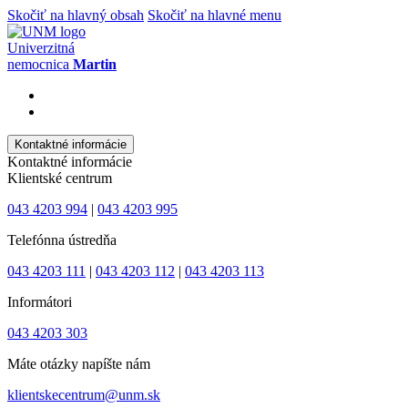
Skočiť na hlavný obsah
Skočiť na hlavné menu
Univerzitná
nemocnica
Martin
Kontaktné informácie
Kontaktné informácie
Klientské centrum
043 4203 994
|
043 4203 995
Telefónna ústredňa
043 4203 111
|
043 4203 112
|
043 4203 113
Informátori
043 4203 303
Máte otázky napíšte nám
klientskecentrum@unm.sk