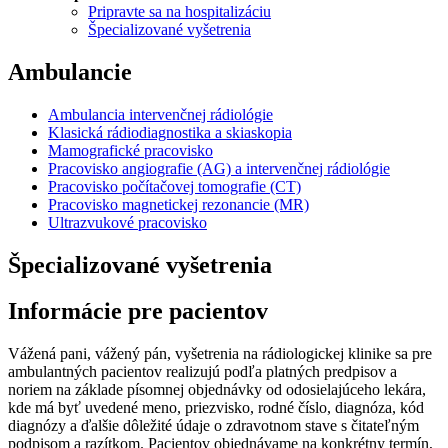
Pripravte sa na hospitalizáciu
Špecializované vyšetrenia
Ambulancie
Ambulancia intervenčnej rádiológie
Klasická rádiodiagnostika a skiaskopia
Mamografické pracovisko
Pracovisko angiografie (AG) a intervenčnej rádiológie
Pracovisko počítačovej tomografie (CT)
Pracovisko magnetickej rezonancie (MR)
Ultrazvukové pracovisko
Špecializované vyšetrenia
Informácie pre pacientov
Vážená pani, vážený pán, vyšetrenia na rádiologickej klinike sa pre
ambulantných pacientov realizujú podľa platných predpisov a
noriem na základe písomnej objednávky od odosielajúceho lekára,
kde má byť uvedené meno, priezvisko, rodné číslo, diagnóza, kód
diagnózy a ďalšie dôležité údaje o zdravotnom stave s čitateľným
podpisom a razítkom. Pacientov objednávame na konkrétny termín,