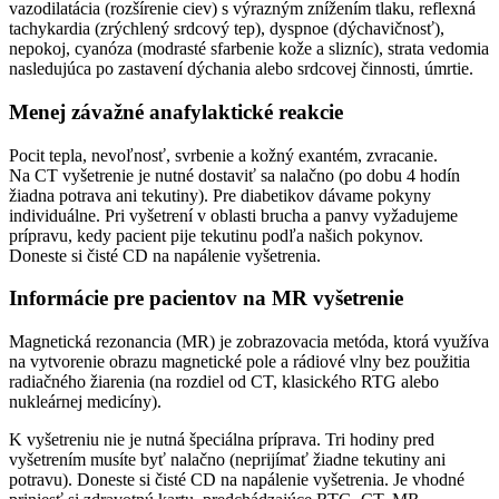
vazodilatácia (rozšírenie ciev) s výrazným znížením tlaku, reflexná
tachykardia (zrýchlený srdcový tep), dyspnoe (dýchavičnosť),
nepokoj, cyanóza (modrasté sfarbenie kože a slizníc), strata vedomia
nasledujúca po zastavení dýchania alebo srdcovej činnosti, úmrtie.
Menej závažné anafylaktické reakcie
Pocit tepla, nevoľnosť, svrbenie a kožný exantém, zvracanie.
Na CT vyšetrenie je nutné dostaviť sa nalačno (po dobu 4 hodín
žiadna potrava ani tekutiny). Pre diabetikov dávame pokyny
individuálne. Pri vyšetrení v oblasti brucha a panvy vyžadujeme
prípravu, kedy pacient pije tekutinu podľa našich pokynov.
Doneste si čisté CD na napálenie vyšetrenia.
Informácie pre pacientov na MR vyšetrenie
Magnetická rezonancia (MR) je zobrazovacia metóda, ktorá využíva
na vytvorenie obrazu magnetické pole a rádiové vlny bez použitia
radiačného žiarenia (na rozdiel od CT, klasického RTG alebo
nukleárnej medicíny).
K vyšetreniu nie je nutná špeciálna príprava. Tri hodiny pred
vyšetrením musíte byť nalačno (neprijímať žiadne tekutiny ani
potravu). Doneste si čisté CD na napálenie vyšetrenia. Je vhodné