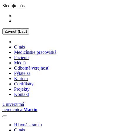
Sledujte nás
Zavrieť (Esc)
O nás
Medicínske pracoviská
Pacienti
Médiá
Odborná verejnosť
Pýtate sa
Kariéra
Certifikáty
Projekty
Kontakt
Univerzitná
nemocnica
Martin
Hlavná stránka
O nás