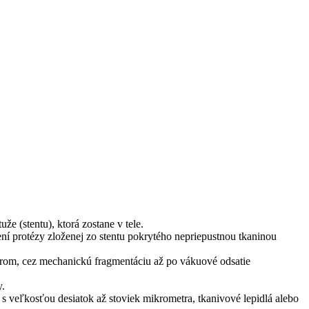
e (stentu), ktorá zostane v tele.
dení protézy zloženej zo stentu pokrytého nepriepustnou tkaninou
rom, cez mechanickú fragmentáciu až po vákuové odsatie
y.
 veľkosťou desiatok až stoviek mikrometra, tkanivové lepidlá alebo