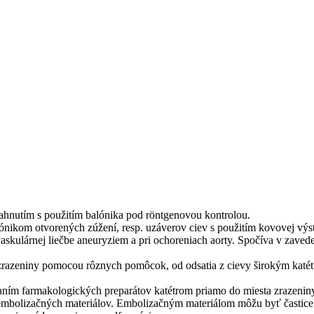
tiahnutím s použitím balónika pod röntgenovou kontrolou.
ónikom otvorených zúžení, resp. uzáverov ciev s použitím kovovej výstuž
ovaskulárnej liečbe aneuryziem a pri ochoreniach aorty. Spočíva v zave
zrazeniny pomocou rôznych pomôcok, od odsatia z cievy širokým katét
ním farmakologických preparátov katétrom priamo do miesta zrazenin
mbolizačných materiálov. Embolizačným materiálom môžu byť častice s