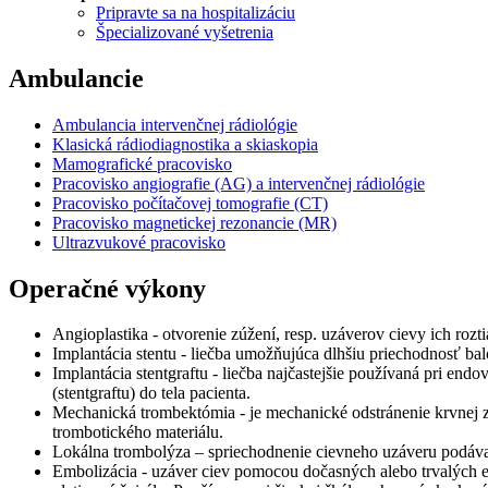
Pripravte sa na hospitalizáciu
Špecializované vyšetrenia
Ambulancie
Ambulancia intervenčnej rádiológie
Klasická rádiodiagnostika a skiaskopia
Mamografické pracovisko
Pracovisko angiografie (AG) a intervenčnej rádiológie
Pracovisko počítačovej tomografie (CT)
Pracovisko magnetickej rezonancie (MR)
Ultrazvukové pracovisko
Operačné výkony
Angioplastika - otvorenie zúžení, resp. uzáverov cievy ich roz
Implantácia stentu - liečba umožňujúca dlhšiu priechodnosť bal
Implantácia stentgraftu - liečba najčastejšie používaná pri end
(stentgraftu) do tela pacienta.
Mechanická trombektómia - je mechanické odstránenie krvnej 
trombotického materiálu.
Lokálna trombolýza – spriechodnenie cievneho uzáveru podáva
Embolizácia - uzáver ciev pomocou dočasných alebo trvalých e