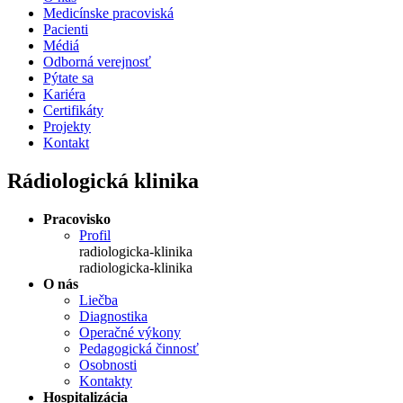
Medicínske pracoviská
Pacienti
Médiá
Odborná verejnosť
Pýtate sa
Kariéra
Certifikáty
Projekty
Kontakt
Rádiologická klinika
Pracovisko
Profil
radiologicka-klinika
radiologicka-klinika
O nás
Liečba
Diagnostika
Operačné výkony
Pedagogická činnosť
Osobnosti
Kontakty
Hospitalizácia