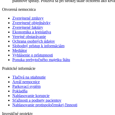
platinové špirály. Používa sa pri širokej škále ochorení ako kr
Otvorená nemocnica
Zverejnené zmluvy
Zverejnené objednávky
Zverejnené faktúry
Ekonomika a legislatíva
Verejné obstarávanie
Ochrana osobných údajov
Slobodný prístup k informáciám
Mediátor
Vyhlásenie o prístupnosti
Ponuka prebytočného majetku štátu
Praktické informácie
Tlačivá na stiahnutie
Areál nemocnice
Parkovací systém
Pokladňa
Nahlasovanie korupcie
Sťažnosti a podnety pacientov
Nahlasovanie protispoločenskej činnosti
Investičné projekty