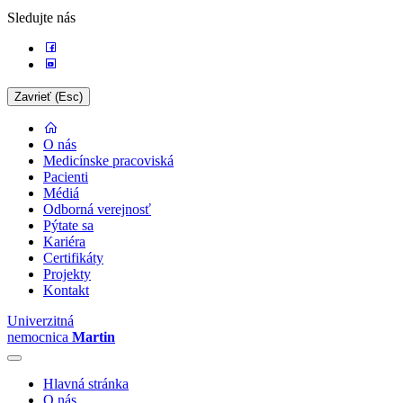
Sledujte nás
Zavrieť (Esc)
O nás
Medicínske pracoviská
Pacienti
Médiá
Odborná verejnosť
Pýtate sa
Kariéra
Certifikáty
Projekty
Kontakt
Univerzitná
nemocnica
Martin
Hlavná stránka
O nás