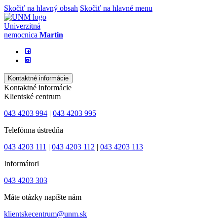
Skočiť na hlavný obsah
Skočiť na hlavné menu
Univerzitná
nemocnica
Martin
Kontaktné informácie
Kontaktné informácie
Klientské centrum
043 4203 994
|
043 4203 995
Telefónna ústredňa
043 4203 111
|
043 4203 112
|
043 4203 113
Informátori
043 4203 303
Máte otázky napíšte nám
klientskecentrum@unm.sk