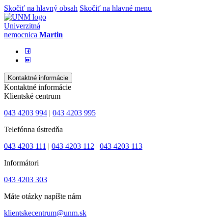
Skočiť na hlavný obsah
Skočiť na hlavné menu
Univerzitná
nemocnica
Martin
Kontaktné informácie
Kontaktné informácie
Klientské centrum
043 4203 994
|
043 4203 995
Telefónna ústredňa
043 4203 111
|
043 4203 112
|
043 4203 113
Informátori
043 4203 303
Máte otázky napíšte nám
klientskecentrum@unm.sk