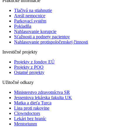
Praktické informácie
Tlačivá na stiahnutie
Areál nemocnice
Parkovací systém
Pokladňa
Nahlasovanie korupcie
Sťažnosti a podnety pacientov
Nahlasovanie protispoločenskej činnosti
Investičné projekty
Projekty z fondov EÚ
Projekty z POO
Ostatné projekty
Užitočné odkazy
Ministerstvo zdravotníctva SR
Jesseniova lekárska fakulta UK
Matka a dieťa Turca
Liga proti rakovine
Clowndoctors
Lekári bez hraníc
Mentoriunm