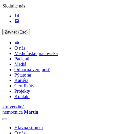
Sledujte nás
Zavrieť (Esc)
O nás
Medicínske pracoviská
Pacienti
Médiá
Odborná verejnosť
Pýtate sa
Kariéra
Certifikáty
Projekty
Kontakt
Univerzitná
nemocnica
Martin
Hlavná stránka
O nás