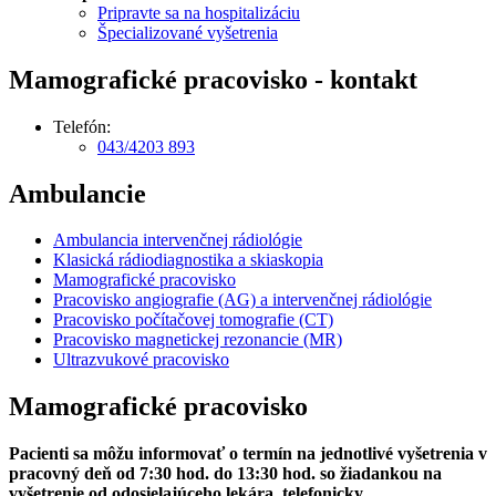
Pripravte sa na hospitalizáciu
Špecializované vyšetrenia
Mamografické pracovisko - kontakt
Telefón:
043/4203 893
Ambulancie
Ambulancia intervenčnej rádiológie
Klasická rádiodiagnostika a skiaskopia
Mamografické pracovisko
Pracovisko angiografie (AG) a intervenčnej rádiológie
Pracovisko počítačovej tomografie (CT)
Pracovisko magnetickej rezonancie (MR)
Ultrazvukové pracovisko
Mamografické pracovisko
Pacienti sa môžu informovať o termín na jednotlivé vyšetrenia v
pracovný deň od 7:30 hod. do 13:30 hod. so žiadankou na
vyšetrenie od odosielajúceho lekára, telefonicky