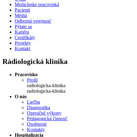
Medicínske pracoviská
Pacienti
Médiá
Odborná verejnosť
Pýtate sa
Kariéra
Certifikáty
Projekty
Kontakt
Rádiologická klinika
Pracovisko
Profil
radiologicka-klinika
radiologicka-klinika
O nás
Liečba
Diagnostika
Operačné výkony
Pedagogická činnosť
Osobnosti
Kontakty
Hospitalizácia