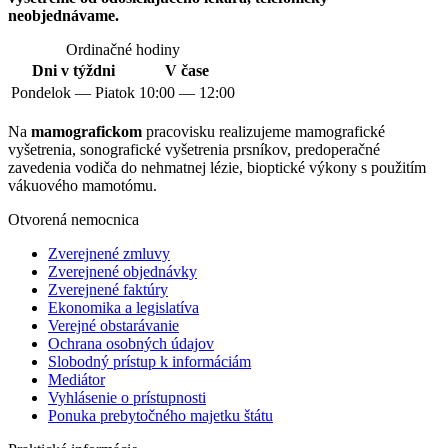
neobjednávame.
Ordinačné hodiny
Dni v týždni
V čase
Pondelok — Piatok
10:00 — 12:00
Na
mamografickom
pracovisku realizujeme mamografické
vyšetrenia, sonografické vyšetrenia prsníkov, predoperačné
zavedenia vodiča do nehmatnej lézie, bioptické výkony s použitím
vákuového mamotómu.
Otvorená nemocnica
Zverejnené zmluvy
Zverejnené objednávky
Zverejnené faktúry
Ekonomika a legislatíva
Verejné obstarávanie
Ochrana osobných údajov
Slobodný prístup k informáciám
Mediátor
Vyhlásenie o prístupnosti
Ponuka prebytočného majetku štátu