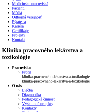
Medicínske pracoviská
Pacienti
Médiá
Odborná verejnosť
Pýtate sa
Kariéra
Certifikáty
Projekty
Kontakt
Klinika pracovného lekárstva a
toxikológie
Pracovisko
Profil
klinika-pracovneho-lekarstva-a-toxikologie
klinika-pracovneho-lekarstva-a-toxikologie
O nás
Liečba
Diagnostika
Pedagogická činnosť
Výskumné projekty
Kontakty