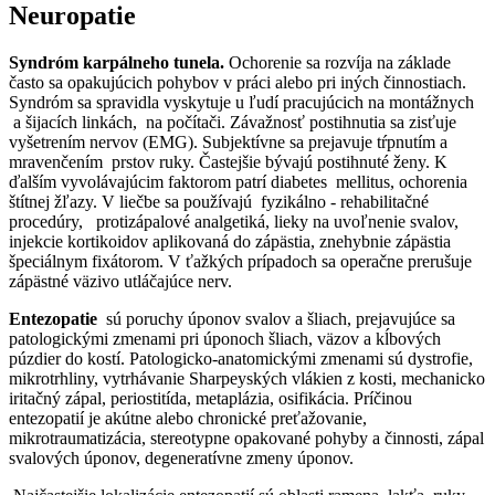
Neuropatie
Syndróm karpálneho tunela.
Ochorenie sa rozvíja na základe
často sa opakujúcich pohybov v práci alebo pri iných činnostiach.
Syndróm sa spravidla vyskytuje u ľudí pracujúcich na montážnych
a šijacích linkách, na počítači. Závažnosť postihnutia sa zisťuje
vyšetrením nervov (EMG). Subjektívne sa prejavuje tŕpnutím a
mravenčením prstov ruky. Častejšie bývajú postihnuté ženy. K
ďalším vyvolávajúcim faktorom patrí diabetes mellitus, ochorenia
štítnej žľazy. V liečbe sa používajú fyzikálno - rehabilitačné
procedúry, protizápalové analgetiká, lieky na uvoľnenie svalov,
injekcie kortikoidov aplikovaná do zápästia, znehybnie zápästia
špeciálnym fixátorom. V ťažkých prípadoch sa operačne prerušuje
zápästné väzivo utláčajúce nerv.
Entezopatie
sú poruchy úponov svalov a šliach, prejavujúce sa
patologickými zmenami pri úponoch šliach, väzov a kĺbových
púzdier do kostí. Patologicko-anatomickými zmenami sú dystrofie,
mikrotrhliny, vytrhávanie Sharpeyských vlákien z kosti, mechanicko
iritačný zápal, periostitída, metaplázia, osifikácia. Príčinou
entezopatií je akútne alebo chronické preťažovanie,
mikrotraumatizácia, stereotypne opakované pohyby a činnosti, zápal
svalových úponov, degeneratívne zmeny úponov.