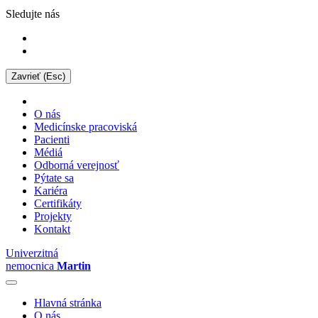
Sledujte nás
Zavrieť (Esc)
O nás
Medicínske pracoviská
Pacienti
Médiá
Odborná verejnosť
Pýtate sa
Kariéra
Certifikáty
Projekty
Kontakt
Univerzitná
nemocnica
Martin
Hlavná stránka
O nás