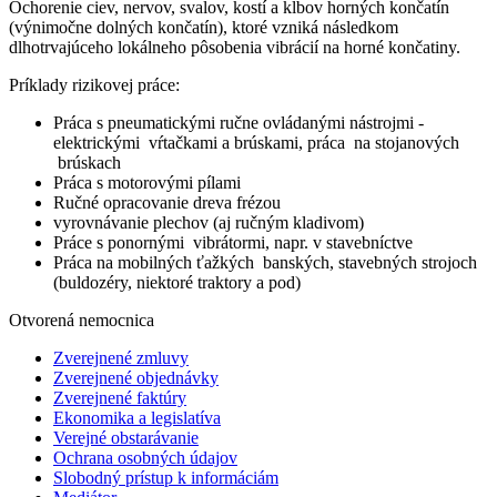
Ochorenie ciev, nervov, svalov, kostí a kĺbov horných končatín
(výnimočne dolných končatín), ktoré vzniká následkom
dlhotrvajúceho lokálneho pôsobenia vibrácií na horné končatiny.
Príklady rizikovej práce:
Práca s pneumatickými ručne ovládanými nástrojmi -
elektrickými vŕtačkami a brúskami, práca na stojanových
brúskach
Práca s motorovými pílami
Ručné opracovanie dreva frézou
vyrovnávanie plechov (aj ručným kladivom)
Práce s ponornými vibrátormi, napr. v stavebníctve
Práca na mobilných ťažkých banských, stavebných strojoch
(buldozéry, niektoré traktory a pod)
Otvorená nemocnica
Zverejnené zmluvy
Zverejnené objednávky
Zverejnené faktúry
Ekonomika a legislatíva
Verejné obstarávanie
Ochrana osobných údajov
Slobodný prístup k informáciám