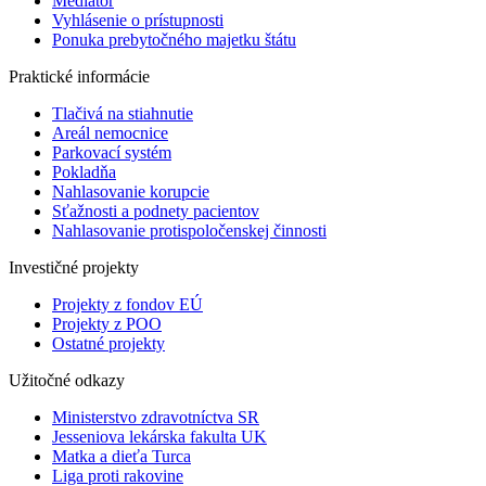
Mediátor
Vyhlásenie o prístupnosti
Ponuka prebytočného majetku štátu
Praktické informácie
Tlačivá na stiahnutie
Areál nemocnice
Parkovací systém
Pokladňa
Nahlasovanie korupcie
Sťažnosti a podnety pacientov
Nahlasovanie protispoločenskej činnosti
Investičné projekty
Projekty z fondov EÚ
Projekty z POO
Ostatné projekty
Užitočné odkazy
Ministerstvo zdravotníctva SR
Jesseniova lekárska fakulta UK
Matka a dieťa Turca
Liga proti rakovine