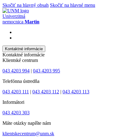
Skočiť na hlavný obsah
Skočiť na hlavné menu
Univerzitná
nemocnica
Martin
Kontaktné informácie
Kontaktné informácie
Klientské centrum
043 4203 994
|
043 4203 995
Telefónna ústredňa
043 4203 111
|
043 4203 112
|
043 4203 113
Informátori
043 4203 303
Máte otázky napíšte nám
klientskecentrum@unm.sk