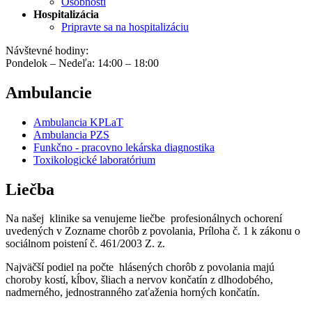
Osobnosti
Hospitalizácia
Pripravte sa na hospitalizáciu
Návštevné hodiny:
Pondelok – Nedeľa: 14:00 – 18:00
Ambulancie
Ambulancia KPLaT
Ambulancia PZS
Funkčno - pracovno lekárska diagnostika
Toxikologické laboratórium
Liečba
Na našej klinike sa venujeme liečbe profesionálnych ochorení
uvedených v Zozname chorôb z povolania, Príloha č. 1 k zákonu o
sociálnom poistení č. 461/2003 Z. z.
Najväčší podiel na počte hlásených chorôb z povolania majú
choroby kostí, kĺbov, šliach a nervov končatín z dlhodobého,
nadmerného, jednostranného zaťaženia horných končatín.