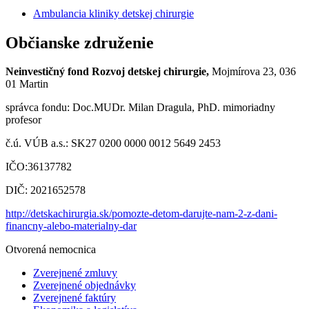
Ambulancia kliniky detskej chirurgie
Občianske združenie
Neinvestičný fond Rozvoj detskej chirurgie,
Mojmírova 23, 036
01 Martin
správca fondu: Doc.MUDr. Milan Dragula, PhD. mimoriadny
profesor
č.ú. VÚB a.s.: SK27 0200 0000 0012 5649 2453
IČO:36137782
DIČ: 2021652578
http://detskachirurgia.sk/pomozte-detom-darujte-nam-2-z-dani-
financny-alebo-materialny-dar
Otvorená nemocnica
Zverejnené zmluvy
Zverejnené objednávky
Zverejnené faktúry