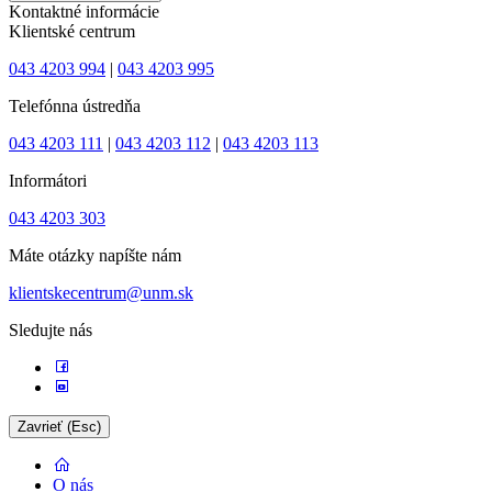
Kontaktné informácie
Klientské centrum
043 4203 994
|
043 4203 995
Telefónna ústredňa
043 4203 111
|
043 4203 112
|
043 4203 113
Informátori
043 4203 303
Máte otázky napíšte nám
klientskecentrum@unm.sk
Sledujte nás
Zavrieť (Esc)
O nás