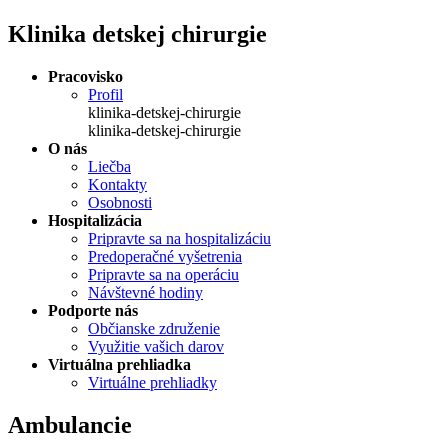
Klinika detskej chirurgie
Pracovisko
Profil
klinika-detskej-chirurgie
klinika-detskej-chirurgie
O nás
Liečba
Kontakty
Osobnosti
Hospitalizácia
Pripravte sa na hospitalizáciu
Predoperačné vyšetrenia
Pripravte sa na operáciu
Návštevné hodiny
Podporte nás
Občianske združenie
Využitie vašich darov
Virtuálna prehliadka
Virtuálne prehliadky
Ambulancie