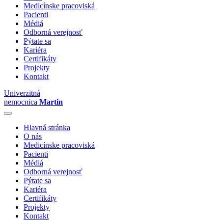
Medicínske pracoviská
Pacienti
Médiá
Odborná verejnosť
Pýtate sa
Kariéra
Certifikáty
Projekty
Kontakt
Univerzitná
nemocnica
Martin
Hlavná stránka
O nás
Medicínske pracoviská
Pacienti
Médiá
Odborná verejnosť
Pýtate sa
Kariéra
Certifikáty
Projekty
Kontakt