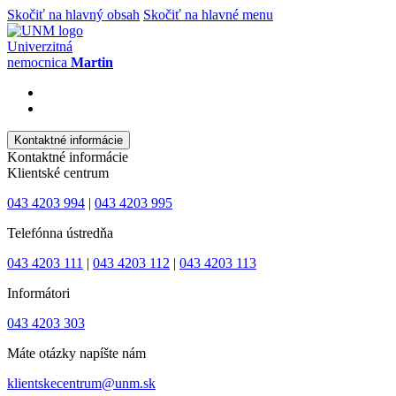
Skočiť na hlavný obsah
Skočiť na hlavné menu
Univerzitná
nemocnica
Martin
Kontaktné informácie
Kontaktné informácie
Klientské centrum
043 4203 994
|
043 4203 995
Telefónna ústredňa
043 4203 111
|
043 4203 112
|
043 4203 113
Informátori
043 4203 303
Máte otázky napíšte nám
klientskecentrum@unm.sk