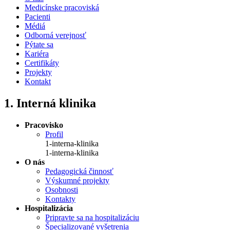
Medicínske pracoviská
Pacienti
Médiá
Odborná verejnosť
Pýtate sa
Kariéra
Certifikáty
Projekty
Kontakt
1. Interná klinika
Pracovisko
Profil
1-interna-klinika
1-interna-klinika
O nás
Pedagogická činnosť
Výskumné projekty
Osobnosti
Kontakty
Hospitalizácia
Pripravte sa na hospitalizáciu
Špecializované vyšetrenia