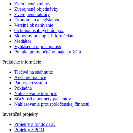
Zverejnené zmluvy
Zverejnené objednávky
Zverejnené faktúry
Ekonomika a legislatíva
Verejné obstarávanie
Ochrana osobných údajov
Slobodný prístup k informáciám
Mediátor
Vyhlásenie o prístupnosti
Ponuka prebytočného majetku štátu
Praktické informácie
Tlačivá na stiahnutie
Areál nemocnice
Parkovací systém
Pokladňa
Nahlasovanie korupcie
Sťažnosti a podnety pacientov
Nahlasovanie protispoločenskej činnosti
Investičné projekty
Projekty z fondov EÚ
Projekty z POO