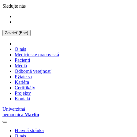
Sledujte nás
Zavrieť (Esc)
O nás
Medicínske pracoviská
Pacienti
Médiá
Odborná verejnosť
Pýtate sa
Kariéra
Certifikáty
Projekty
Kontakt
Univerzitná
nemocnica
Martin
Hlavná stránka
O nás