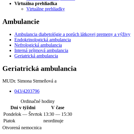
Virtuálna prehliadka
Virtuálne prehliadky
Ambulancie
Ambulancia diabetológie a porúch látkovej premeny a výživy
Endokrinologická ambulancia
Nefrologická ambulancia
Interná príjmová ambulancia
Geriatrická ambulancia
Geriatrická ambulancia
MUDr. Simona Strmeňová a
043/4203796
Ordinačné hodiny
Dni v týždni
V čase
Pondelok — Štvrtok
13:30 — 15:30
Piatok
neordinuje
Otvorená nemocnica