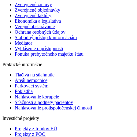
Zverejnené zmluvy
Zverejnené objednávky
Zverejnené faktúry
Ekonomika a legislatíva
Verejné obstarávanie
Ochrana osobných údajov
Slobodný prístup k informáciám
Mediátor
Vyhlásenie o prístupnosti
Ponuka prebytočného majetku štátu
Praktické informácie
Tlačivá na stiahnutie
Areál nemocnice
Parkovací systém
Pokladňa
Nahlasovanie korupcie
Sťažnosti a podnety pacientov
Nahlasovanie protispoločenskej činnosti
Investičné projekty
Projekty z fondov EÚ
Projekty z POO