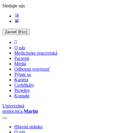
Sledujte nás
Zavrieť (Esc)
O nás
Medicínske pracoviská
Pacienti
Médiá
Odborná verejnosť
Pýtate sa
Kariéra
Certifikáty
Projekty
Kontakt
Univerzitná
nemocnica
Martin
Hlavná stránka
O nás