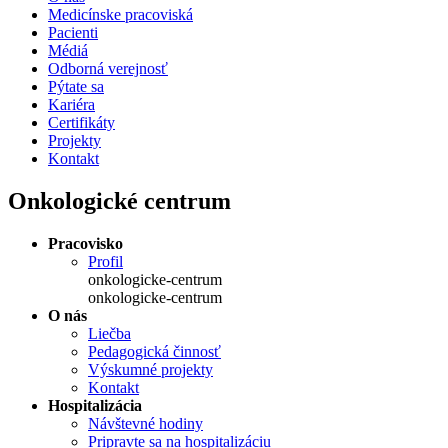
Medicínske pracoviská
Pacienti
Médiá
Odborná verejnosť
Pýtate sa
Kariéra
Certifikáty
Projekty
Kontakt
Onkologické centrum
Pracovisko
Profil
onkologicke-centrum
onkologicke-centrum
O nás
Liečba
Pedagogická činnosť
Výskumné projekty
Kontakt
Hospitalizácia
Návštevné hodiny
Pripravte sa na hospitalizáciu