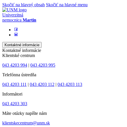
Skočiť na hlavný obsah
Skočiť na hlavné menu
Univerzitná
nemocnica
Martin
Kontaktné informácie
Kontaktné informácie
Klientské centrum
043 4203 994
|
043 4203 995
Telefónna ústredňa
043 4203 111
|
043 4203 112
|
043 4203 113
Informátori
043 4203 303
Máte otázky napíšte nám
klientskecentrum@unm.sk