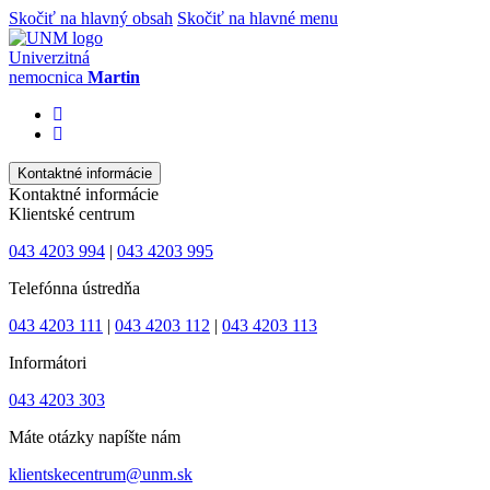
Skočiť na hlavný obsah
Skočiť na hlavné menu
Univerzitná
nemocnica
Martin
Kontaktné informácie
Kontaktné informácie
Klientské centrum
043 4203 994
|
043 4203 995
Telefónna ústredňa
043 4203 111
|
043 4203 112
|
043 4203 113
Informátori
043 4203 303
Máte otázky napíšte nám
klientskecentrum@unm.sk