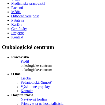
Medicínske pracoviská
Pacienti
Médiá
Odborná verejnosť
Pýtate sa
Kariéra
Certifikáty
Projekty
Kontakt
Onkologické centrum
Pracovisko
Profil
onkologicke-centrum
onkologicke-centrum
O nás
Liečba
Pedagogická činnosť
Výskumné projekty
Kontakt
Hospitalizácia
Návštevné hodiny
Pripravte sa na hospitalizáciu