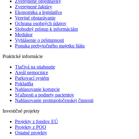
Zverejnené objednávky
Zverejnené faktúry
Ekonomika a legislatíva
Verejné obstarávanie
Ochrana osobných údajov
Slobodný prístup k informáciám
Mediátor
Vyhlásenie o prístupnosti
Ponuka prebytočného majetku štátu
Praktické informácie
Tlačivá na stiahnutie
Areál nemocnice
Parkovací systém
Pokladňa
Nahlasovanie korupcie
Sťažnosti a podnety pacientov
Nahlasovanie protispoločenskej činnosti
Investičné projekty
Projekty z fondov EÚ
Projekty z POO
Ostatné projekty