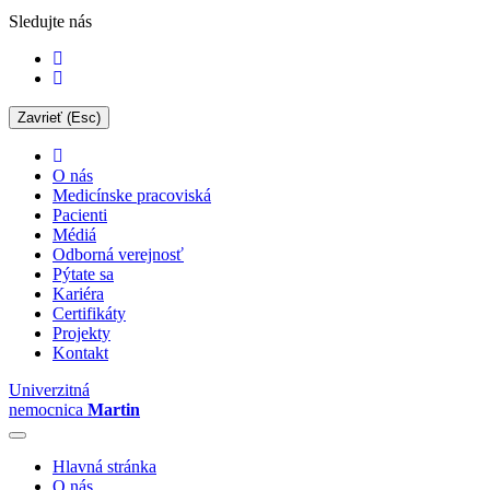
Sledujte nás
Zavrieť (Esc)
O nás
Medicínske pracoviská
Pacienti
Médiá
Odborná verejnosť
Pýtate sa
Kariéra
Certifikáty
Projekty
Kontakt
Univerzitná
nemocnica
Martin
Hlavná stránka
O nás