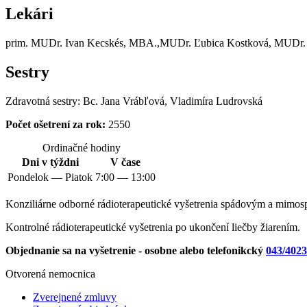
Lekári
prim. MUDr. Ivan Kecskés, MBA.,MUDr. Ľubica Kostková, MUDr. 
Sestry
Zdravotná sestry: Bc. Jana Vrábľová, Vladimíra Ludrovská
Počet ošetrení za rok:
2550
Ordinačné hodiny
Dni v týždni
V čase
Pondelok — Piatok
7:00 — 13:00
Konziliárne odborné rádioterapeutické vyšetrenia spádovým a mim
Kontrolné rádioterapeutické vyšetrenia po ukončení liečby žiarením.
Objednanie sa na vyšetrenie - osobne alebo telefonikcký
043/4023
Otvorená nemocnica
Zverejnené zmluvy