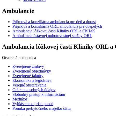
Ambulancie
Príjmová a konziliárna ambulancia pre deti a dorast
Príjmová a konziliárna ORL ambulancia pre dospelých
Ambulancia lôžkovej časti Kliniky ORL a ChHaK
Ambulancia ústavnej pohotovostnej služby ORL
Ambulancia lôžkovej časti Kliniky ORL 
Otvorená nemocnica
Zverejnené zmluvy
Zverejnené objednávky
Zverejnené faktúry
Ekonomika a legislatíva
Verejné obstarávanie
Ochrana osobných údajov
Slobodný prístup k informáciám
Mediátor
Vyhlásenie o prístupnosti
Ponuka prebytočného majetku štátu