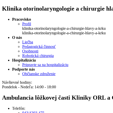
Klinika otorinolaryngologie a chirurgie hl
Pracovisko
Profil
klinika-otorinolaryngologie-a-chirurgie-hlavy-a-krku
klinika-otorinolaryngologie-a-chirurgie-hlavy-a-krku
O nás
Liečba
Pedagogická činnosť
Osobnosti
Robotická chirurgia
Hospitalizácia
Pripravte sa na hospitalizáciu
Podporte nás
Občianske združenie
Návštevné hodiny:
Pondelok - Nedeľa: 14:00 - 18:00
Ambulancia lôžkovej časti Kliniky ORL a
Telefón:
043/4203 475