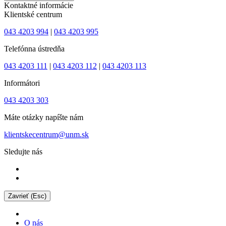
Kontaktné informácie
Klientské centrum
043 4203 994
|
043 4203 995
Telefónna ústredňa
043 4203 111
|
043 4203 112
|
043 4203 113
Informátori
043 4203 303
Máte otázky napíšte nám
klientskecentrum@unm.sk
Sledujte nás
Zavrieť (Esc)
O nás