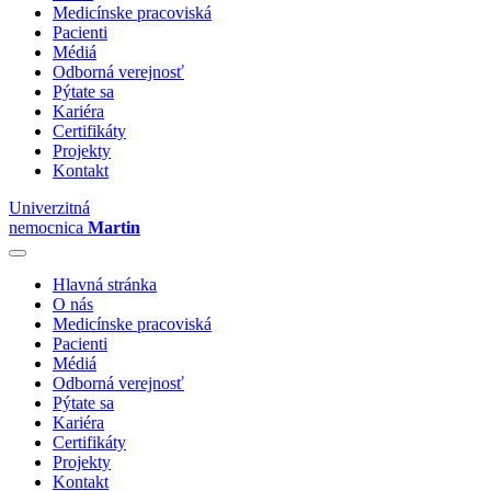
Medicínske pracoviská
Pacienti
Médiá
Odborná verejnosť
Pýtate sa
Kariéra
Certifikáty
Projekty
Kontakt
Univerzitná
nemocnica
Martin
Hlavná stránka
O nás
Medicínske pracoviská
Pacienti
Médiá
Odborná verejnosť
Pýtate sa
Kariéra
Certifikáty
Projekty
Kontakt