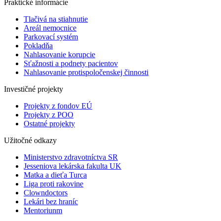
Praktické informácie
Tlačivá na stiahnutie
Areál nemocnice
Parkovací systém
Pokladňa
Nahlasovanie korupcie
Sťažnosti a podnety pacientov
Nahlasovanie protispoločenskej činnosti
Investičné projekty
Projekty z fondov EÚ
Projekty z POO
Ostatné projekty
Užitočné odkazy
Ministerstvo zdravotníctva SR
Jesseniova lekárska fakulta UK
Matka a dieťa Turca
Liga proti rakovine
Clowndoctors
Lekári bez hraníc
Mentoriunm