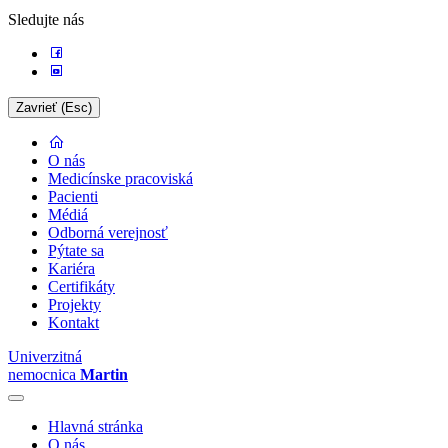
Sledujte nás
Zavrieť (Esc)
O nás
Medicínske pracoviská
Pacienti
Médiá
Odborná verejnosť
Pýtate sa
Kariéra
Certifikáty
Projekty
Kontakt
Univerzitná
nemocnica
Martin
Hlavná stránka
O nás