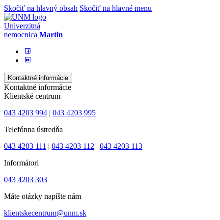
Skočiť na hlavný obsah
Skočiť na hlavné menu
Univerzitná
nemocnica
Martin
Kontaktné informácie
Kontaktné informácie
Klientské centrum
043 4203 994
|
043 4203 995
Telefónna ústredňa
043 4203 111
|
043 4203 112
|
043 4203 113
Informátori
043 4203 303
Máte otázky napíšte nám
klientskecentrum@unm.sk