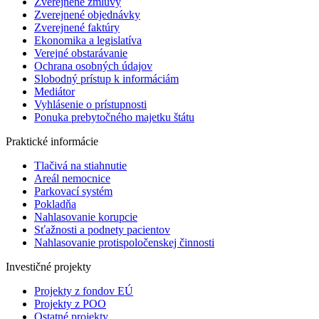
Zverejnené zmluvy
Zverejnené objednávky
Zverejnené faktúry
Ekonomika a legislatíva
Verejné obstarávanie
Ochrana osobných údajov
Slobodný prístup k informáciám
Mediátor
Vyhlásenie o prístupnosti
Ponuka prebytočného majetku štátu
Praktické informácie
Tlačivá na stiahnutie
Areál nemocnice
Parkovací systém
Pokladňa
Nahlasovanie korupcie
Sťažnosti a podnety pacientov
Nahlasovanie protispoločenskej činnosti
Investičné projekty
Projekty z fondov EÚ
Projekty z POO
Ostatné projekty