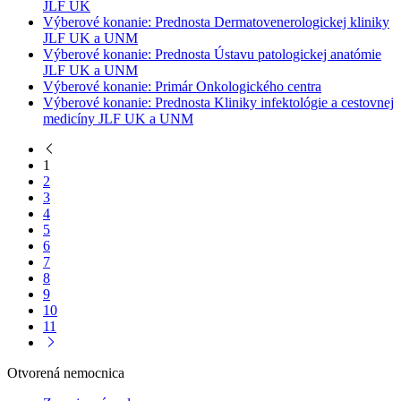
JLF UK
Výberové konanie: Prednosta Dermatovenerologickej kliniky
JLF UK a UNM
Výberové konanie: Prednosta Ústavu patologickej anatómie
JLF UK a UNM
Výberové konanie: Primár Onkologického centra
Výberové konanie: Prednosta Kliniky infektológie a cestovnej
medicíny JLF UK a UNM
1
2
3
4
5
6
7
8
9
10
11
Otvorená nemocnica