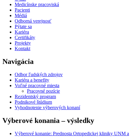
Medicínske pracoviská
Pacienti
Médiá
Odborná verejnosť
Pýtate sa
Kariéra
Certifikáty
Projekty
Kontakt
Navigácia
Odbor ľudských zdrojov
Kariéra a benefity
Voľné pracovné miesta
Pracovné pozície
Rezidentský program
Podnikové štúdium
Vyhodnotenie výberových konaní
Výberové konania – výsledky
Výberové konanie: Prednosta Ortopedickej kliniky UNM a