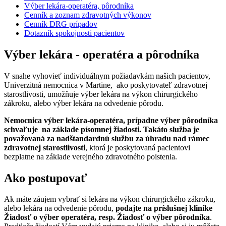
Výber lekára-operatéra, pôrodníka
Cenník a zoznam zdravotných výkonov
Cenník DRG prípadov
Dotazník spokojnosti pacientov
Výber lekára - operatéra a pôrodníka
V snahe vyhovieť individuálnym požiadavkám našich pacientov,
Univerzitná nemocnica v Martine, ako poskytovateľ zdravotnej
starostlivosti, umožňuje výber lekára na výkon chirurgického
zákroku, alebo výber lekára na odvedenie pôrodu.
Nemocnica výber lekára-operatéra, prípadne výber pôrodníka
schvaľuje na základe písomnej žiadosti. Takáto služba je
považovaná za nadštandardnú službu za úhradu nad rámec
zdravotnej starostlivosti
, ktorá je poskytovaná pacientovi
bezplatne na základe verejného zdravotného poistenia.
Ako postupovať
Ak máte záujem vybrať si lekára na výkon chirurgického zákroku,
alebo lekára na odvedenie pôrodu,
podajte na príslušnej klinike
Žiadosť o výber operatéra, resp. Žiadosť o výber pôrodníka
.