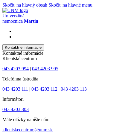
Skočiť na hlavný obsah
Skočiť na hlavné menu
Univerzitná
nemocnica
Martin
Kontaktné informácie
Kontaktné informácie
Klientské centrum
043 4203 994
|
043 4203 995
Telefónna ústredňa
043 4203 111
|
043 4203 112
|
043 4203 113
Informátori
043 4203 303
Máte otázky napíšte nám
klientskecentrum@unm.sk