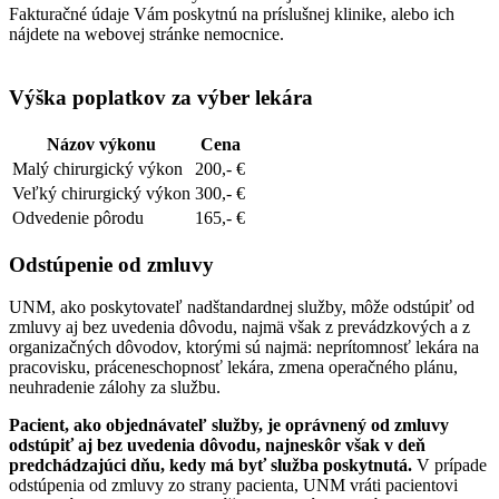
Fakturačné údaje Vám poskytnú na príslušnej klinike, alebo ich
nájdete na webovej stránke nemocnice.
Výška poplatkov za výber lekára
Názov výkonu
Cena
Malý chirurgický výkon
200,- €
Veľký chirurgický výkon
300,- €
Odvedenie pôrodu
165,- €
Odstúpenie od zmluvy
UNM, ako poskytovateľ nadštandardnej služby, môže odstúpiť od
zmluvy aj bez uvedenia dôvodu, najmä však z prevádzkových a z
organizačných dôvodov, ktorými sú najmä: neprítomnosť lekára na
pracovisku, práceneschopnosť lekára, zmena operačného plánu,
neuhradenie zálohy za službu.
Pacient, ako objednávateľ služby, je oprávnený od zmluvy
odstúpiť aj bez uvedenia dôvodu, najneskôr však v deň
predchádzajúci dňu, kedy má byť služba poskytnutá.
V prípade
odstúpenia od zmluvy zo strany pacienta, UNM vráti pacientovi