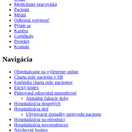
Medicínske pracoviská
Pacienti
Médiá
Odborná verejnosť
Pýtate sa
Kariéra
Certifikáty
Projekty
Kontakt
Navigácia
Objednávanie na vyšetrenie online
Charta práv pacienta v SR
Európska charta práv pacientov
Etický kódex
Plánovaná zdravotná starostlivosť
Aktuálne čakacie doby
Hospitalizácia dospelých
Hospitalizácia detí
Ubytovacie poriadky sprievodu pacienta
Hospitalizácia na pôrodnici
Hospitalizácia novorodencov
Návštevné hodiny