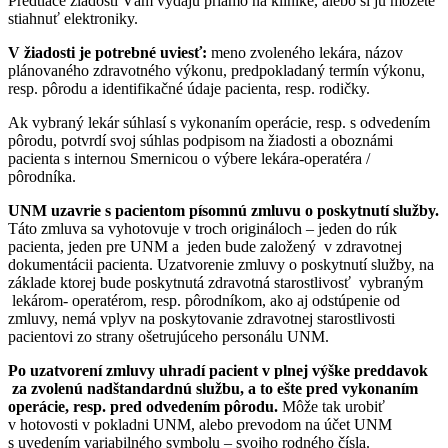
Predtlače žiadostí Vám vydajú priamo na klinike, alebo si ju môžete
stiahnuť elektroniky.
V žiadosti je potrebné uviesť:
meno zvoleného lekára, názov
plánovaného zdravotného výkonu, predpokladaný termín výkonu,
resp. pôrodu a identifikačné údaje pacienta, resp. rodičky.
Ak vybraný lekár súhlasí s vykonaním operácie, resp. s odvedením
pôrodu, potvrdí svoj súhlas podpisom na žiadosti a oboznámi
pacienta s internou Smernicou o výbere lekára-operatéra /
pôrodníka.
UNM uzavrie s pacientom písomnú zmluvu o poskytnutí služby.
Táto zmluva sa vyhotovuje v troch origináloch – jeden do rúk
pacienta, jeden pre UNM a jeden bude založený v zdravotnej
dokumentácii pacienta. Uzatvorenie zmluvy o poskytnutí služby, na
základe ktorej bude poskytnutá zdravotná starostlivosť vybraným
lekárom- operatérom, resp. pôrodníkom, ako aj odstúpenie od
zmluvy, nemá vplyv na poskytovanie zdravotnej starostlivosti
pacientovi zo strany ošetrujúceho personálu UNM.
Po uzatvorení zmluvy uhradí pacient v plnej výške preddavok
za zvolenú nadštandardnú službu, a to ešte pred vykonaním
operácie, resp. pred odvedením pôrodu.
Môže tak urobiť
v hotovosti v pokladni UNM, alebo prevodom na účet UNM
s uvedením variabilného symbolu – svojho rodného čísla.