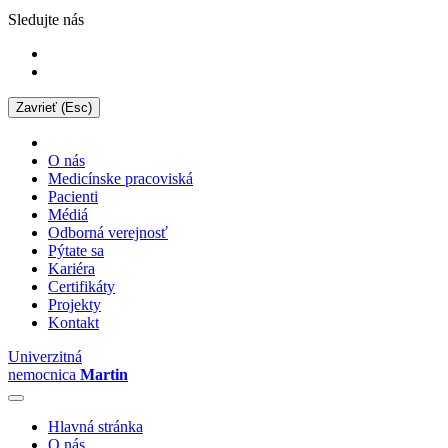
Sledujte nás
Zavrieť (Esc)
O nás
Medicínske pracoviská
Pacienti
Médiá
Odborná verejnosť
Pýtate sa
Kariéra
Certifikáty
Projekty
Kontakt
Univerzitná
nemocnica
Martin
Hlavná stránka
O nás