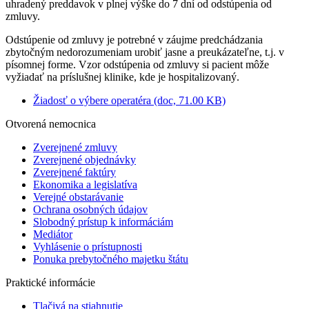
uhradený preddavok v plnej výške do 7 dní od odstúpenia od
zmluvy.
Odstúpenie od zmluvy je potrebné v záujme predchádzania
zbytočným nedorozumeniam urobiť jasne a preukázateľne, t.j. v
písomnej forme. Vzor odstúpenia od zmluvy si pacient môže
vyžiadať na príslušnej klinike, kde je hospitalizovaný.
Žiadosť o výbere operatéra (doc, 71.00 KB)
Otvorená nemocnica
Zverejnené zmluvy
Zverejnené objednávky
Zverejnené faktúry
Ekonomika a legislatíva
Verejné obstarávanie
Ochrana osobných údajov
Slobodný prístup k informáciám
Mediátor
Vyhlásenie o prístupnosti
Ponuka prebytočného majetku štátu
Praktické informácie
Tlačivá na stiahnutie