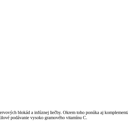
nervových blokád a infúznej liečby. Okrem toho ponúka aj komplementá
ožilové podávanie vysoko gramového vitamínu C.