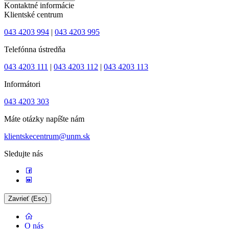
Kontaktné informácie
Klientské centrum
043 4203 994
|
043 4203 995
Telefónna ústredňa
043 4203 111
|
043 4203 112
|
043 4203 113
Informátori
043 4203 303
Máte otázky napíšte nám
klientskecentrum@unm.sk
Sledujte nás
Zavrieť (Esc)
O nás