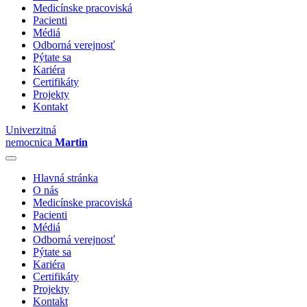
Medicínske pracoviská
Pacienti
Médiá
Odborná verejnosť
Pýtate sa
Kariéra
Certifikáty
Projekty
Kontakt
Univerzitná
nemocnica
Martin
Hlavná stránka
O nás
Medicínske pracoviská
Pacienti
Médiá
Odborná verejnosť
Pýtate sa
Kariéra
Certifikáty
Projekty
Kontakt