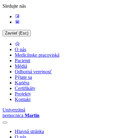
Sledujte nás
Zavrieť (Esc)
O nás
Medicínske pracoviská
Pacienti
Médiá
Odborná verejnosť
Pýtate sa
Kariéra
Certifikáty
Projekty
Kontakt
Univerzitná
nemocnica
Martin
Hlavná stránka
O nás