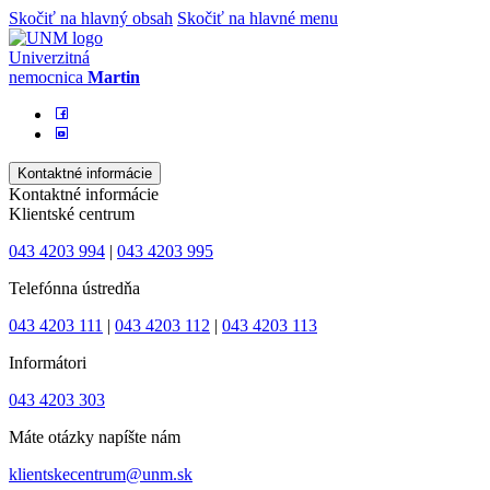
Skočiť na hlavný obsah
Skočiť na hlavné menu
Univerzitná
nemocnica
Martin
Kontaktné informácie
Kontaktné informácie
Klientské centrum
043 4203 994
|
043 4203 995
Telefónna ústredňa
043 4203 111
|
043 4203 112
|
043 4203 113
Informátori
043 4203 303
Máte otázky napíšte nám
klientskecentrum@unm.sk