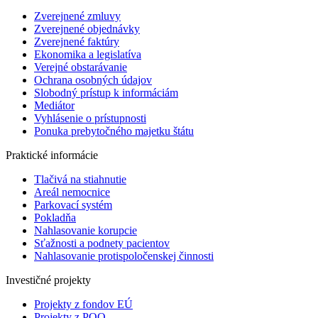
Zverejnené zmluvy
Zverejnené objednávky
Zverejnené faktúry
Ekonomika a legislatíva
Verejné obstarávanie
Ochrana osobných údajov
Slobodný prístup k informáciám
Mediátor
Vyhlásenie o prístupnosti
Ponuka prebytočného majetku štátu
Praktické informácie
Tlačivá na stiahnutie
Areál nemocnice
Parkovací systém
Pokladňa
Nahlasovanie korupcie
Sťažnosti a podnety pacientov
Nahlasovanie protispoločenskej činnosti
Investičné projekty
Projekty z fondov EÚ
Projekty z POO