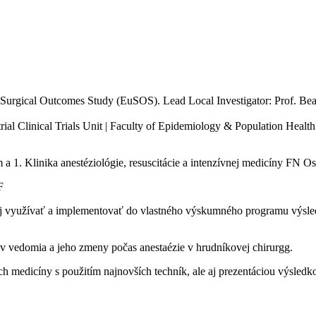
gical Outcomes Study (EuSOS). Lead Local Investigator: Prof. Beat
l Clinical Trials Unit | Faculty of Epidemiology & Population Healt
1. Klinika anestéziológie, resuscitácie a intenzívnej medicíny FN Os
F
yužívať a implementovať do vlastného výskumného programu výsledk
 vedomia a jeho zmeny počas anestaézie v hrudníkovej chirurgg.
 medicíny s použitím najnovších techník, ale aj prezentáciou výsledk