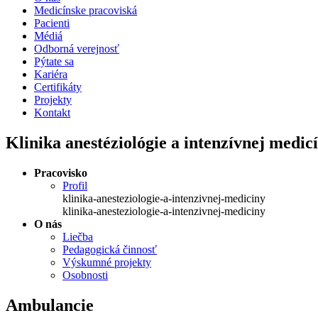
Medicínske pracoviská
Pacienti
Médiá
Odborná verejnosť
Pýtate sa
Kariéra
Certifikáty
Projekty
Kontakt
Klinika anestéziológie a intenzívnej medic
Pracovisko
Profil
klinika-anesteziologie-a-intenzivnej-mediciny
klinika-anesteziologie-a-intenzivnej-mediciny
O nás
Liečba
Pedagogická činnosť
Výskumné projekty
Osobnosti
Ambulancie