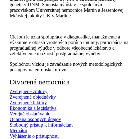
genetiky UNM. Samostatný ústav je spoločným
pracoviskom Univerzitnej nemocnice Martin a Jesseniovej
lekárskej fakulty UK v Martine.
Cieľom je úzka spolupráca v diagnostike, manažmente a
výskume v oblasti vrodených porúch imunity, participácia na
pregraduálnej výučbe v odbore všeobecné lekárstvo a
zefektívnenie možností postgraduálnej výučby.
Spoločnou víziou je zavádzanie nových metodologických
postupov na európskej úrovni.
Otvorená nemocnica
Zverejnené zmluvy
Zverejnené objednávky
Zverejnené faktúry
Ekonomika a legislatíva
Verejné obstarávanie
Ochrana osobných údajov
Slobodný prístup k informáciám
Mediátor
Vyhlásenie o prístupnosti