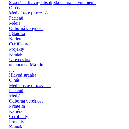
Skočiť na hlavný obsah
Skočiť na hlavné menu
O nás
Medicínske pracoviská
Pacienti
Médiá
Odborná verejnosť
Pýtate sa
Kariéra
Certifikáty
Projekty
Kontakt
Univerzitná
nemocnica
Martin
Hlavná stránka
O nás
Medicínske pracoviská
Pacienti
Médiá
Odborná verejnosť
Pýtate sa
Kariéra
Certifikáty
Projekty
Kontakt