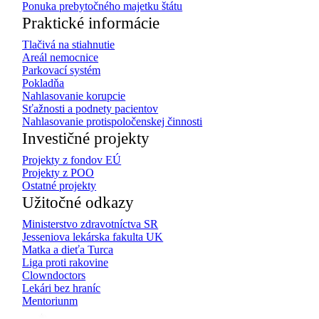
Ponuka prebytočného majetku štátu
Praktické informácie
Tlačivá na stiahnutie
Areál nemocnice
Parkovací systém
Pokladňa
Nahlasovanie korupcie
Sťažnosti a podnety pacientov
Nahlasovanie protispoločenskej činnosti
Investičné projekty
Projekty z fondov EÚ
Projekty z POO
Ostatné projekty
Užitočné odkazy
Ministerstvo zdravotníctva SR
Jesseniova lekárska fakulta UK
Matka a dieťa Turca
Liga proti rakovine
Clowndoctors
Lekári bez hraníc
Mentoriunm