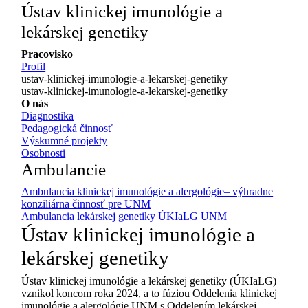
Ústav klinickej imunológie a
lekárskej genetiky
Pracovisko
Profil
ustav-klinickej-imunologie-a-lekarskej-genetiky
ustav-klinickej-imunologie-a-lekarskej-genetiky
O nás
Diagnostika
Pedagogická činnosť
Výskumné projekty
Osobnosti
Ambulancie
Ambulancia klinickej imunológie a alergológie– výhradne
konziliárna činnosť pre UNM
Ambulancia lekárskej genetiky ÚKIaLG UNM
Ústav klinickej imunológie a
lekárskej genetiky
Ústav klinickej imunológie a lekárskej genetiky (ÚKIaLG)
vznikol koncom roka 2024, a to fúziou Oddelenia klinickej
imunológie a alergológie UNM s Oddelením lekárskej