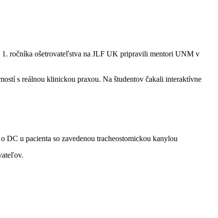
v 1. ročníka ošetrovateľstva na JLF UK pripravili mentori UNM v
stí s reálnou klinickou praxou. Na študentov čakali interaktívne
osť o DC u pacienta so zavedenou tracheostomickou kanylou
vateľov.