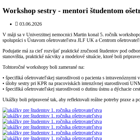
Workshop sestry - mentori študentom ošet
03.06.2026
V máji sa v Univerzitnej nemocnici Martin konal 5. ročník worksho
spolupráci s Ústavom ošetrovateľstva JLF UK a Centrom ošetrovateľs
Podujatie má za cieľ rozvíjať praktické zručnosti študentov pod odb
stanovištia, praktické nácviky a modelové situácie, ktoré boli priprave
Tohtoročné workshopy boli zamerané na:
• špecifiká ošetrovateľskej starostlivosti o pacienta s intravenóznymi 
• úlohy sestry pri KPR na pracoviskách intenzívnej starostlivosti UN
• špecifiká ošetrovateľskej starostlivosti o dutinu ústnu a dýchacie
Ukážky boli pripravené tak, aby reflektovali reálne potreby praxe a 