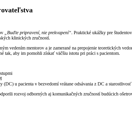
rovateľstva
pov
„Buďte pripravení, nie prekvapení“
. Praktické ukážky pre študento
kých klinických zručností.
orným vedením mentorov a je zamerané na prepojenie teoretických vedomo
né tak, aby im pomohli získať väčšiu istotu pri práci s pacientom.
vstupmi
M
 cesty (DC) u pacienta v bezvedomí vrátane odsávania z DC a starostliv
podporili rozvoj odborných aj komunikačných zručností budúcich ošetro