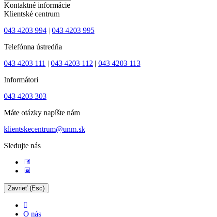
Kontaktné informácie
Klientské centrum
043 4203 994
|
043 4203 995
Telefónna ústredňa
043 4203 111
|
043 4203 112
|
043 4203 113
Informátori
043 4203 303
Máte otázky napíšte nám
klientskecentrum@unm.sk
Sledujte nás
Zavrieť (Esc)
O nás