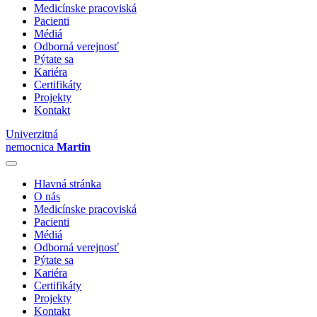
Medicínske pracoviská
Pacienti
Médiá
Odborná verejnosť
Pýtate sa
Kariéra
Certifikáty
Projekty
Kontakt
Univerzitná
nemocnica
Martin
Hlavná stránka
O nás
Medicínske pracoviská
Pacienti
Médiá
Odborná verejnosť
Pýtate sa
Kariéra
Certifikáty
Projekty
Kontakt