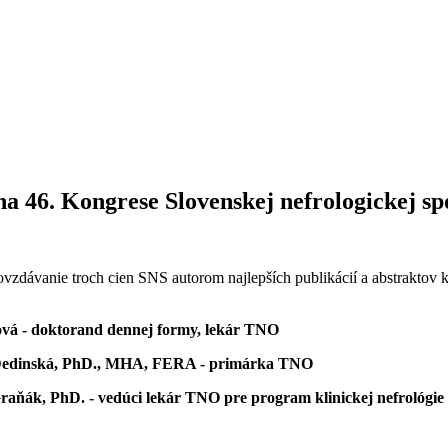
 46. Kongrese Slovenskej nefrologickej sp
zdávanie troch cien SNS autorom najlepších publikácií a abstraktov ko
ová - doktorand dennej formy, lekár TNO
Dedinská, PhD., MHA, FERA - primárka
TNO
aňák, PhD. - vedúci lekár TNO pre program klinickej nefrológie