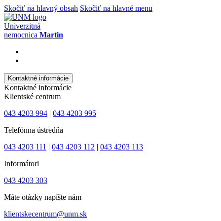
Skočiť na hlavný obsah
Skočiť na hlavné menu
Univerzitná
nemocnica
Martin
Kontaktné informácie
Kontaktné informácie
Klientské centrum
043 4203 994
|
043 4203 995
Telefónna ústredňa
043 4203 111
|
043 4203 112
|
043 4203 113
Informátori
043 4203 303
Máte otázky napíšte nám
klientskecentrum@unm.sk