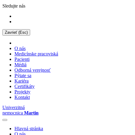
Sledujte nás
Zavrieť (Esc)
O nás
Medicínske pracoviská
Pacienti
Médiá
Odborná verejnosť
Pýtate sa
Kariéra
Certifikáty
Projekty
Kontakt
Univerzitná
nemocnica
Martin
Hlavná stránka
O nás