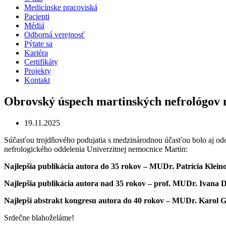
Medicínske pracoviská
Pacienti
Médiá
Odborná verejnosť
Pýtate sa
Kariéra
Certifikáty
Projekty
Kontakt
Obrovský úspech martinských nefrológov na
19.11.2025
Súčasťou trojdňového podujatia s medzinárodnou účasťou bolo aj odov
nefrologického oddelenia Univerzitnej nemocnice Martin:
Najlepšia publikácia autora do 35 rokov
– MUDr. Patrícia Klein
Najlepšia publikácia autora nad 35 rokov
– prof. MUDr. Ivana 
Najlepší abstrakt kongresu autora do 40 rokov
– MUDr. Karol Gr
Srdečne blahoželáme!