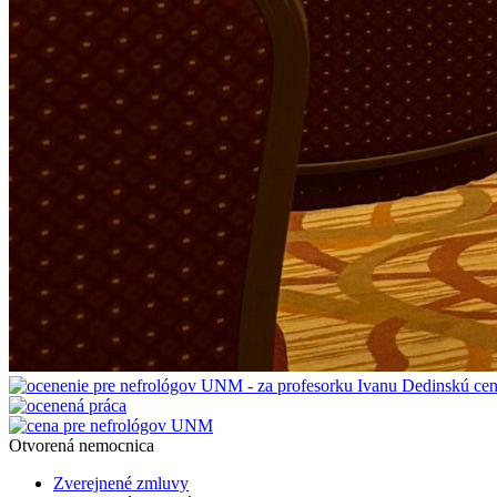
Otvorená nemocnica
Zverejnené zmluvy