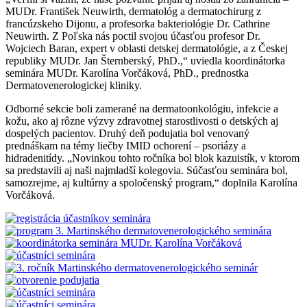
MUDr. František Neuwirth, dermatológ a dermatochirurg z
francúzskeho Dijonu, a profesorka bakteriológie Dr. Cathrine
Neuwirth. Z Poľska nás poctil svojou účasťou profesor Dr.
Wojciech Baran, expert v oblasti detskej dermatológie, a z Českej
republiky MUDr. Jan Šternberský, PhD.,“ uviedla koordinátorka
seminára MUDr. Karolína Vorčáková, PhD., prednostka
Dermatovenerologickej kliniky.
Odborné sekcie boli zamerané na dermatoonkológiu, infekcie a
kožu, ako aj rôzne výzvy zdravotnej starostlivosti o detských aj
dospelých pacientov. Druhý deň podujatia bol venovaný
prednáškam na témy liečby IMID ochorení – psoriázy a
hidradenitídy. „Novinkou tohto ročníka bol blok kazuistík, v ktorom
sa predstavili aj naši najmladší kolegovia. Súčasťou seminára bol,
samozrejme, aj kultúrny a spoločenský program,“ doplnila Karolína
Vorčáková.