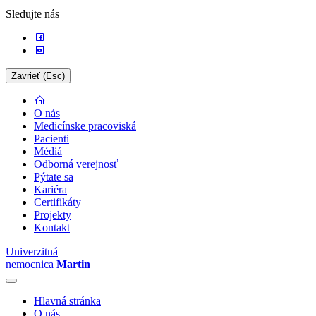
Sledujte nás
Zavrieť (Esc)
O nás
Medicínske pracoviská
Pacienti
Médiá
Odborná verejnosť
Pýtate sa
Kariéra
Certifikáty
Projekty
Kontakt
Univerzitná
nemocnica
Martin
Hlavná stránka
O nás