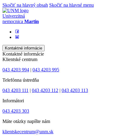
Skočiť na hlavný obsah
Skočiť na hlavné menu
Univerzitná
nemocnica
Martin
Kontaktné informácie
Kontaktné informácie
Klientské centrum
043 4203 994
|
043 4203 995
Telefónna ústredňa
043 4203 111
|
043 4203 112
|
043 4203 113
Informátori
043 4203 303
Máte otázky napíšte nám
klientskecentrum@unm.sk