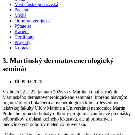
Medicínske pracoviská
Pacienti
Médiá
Odborná verejnosť
Pýtate sa
Kariéra
Certifikáty
Projekty
Kontakt
3. Martinský dermatovenerologický
seminár
09.02.2026
V dňoch 22. a 23. januára 2026 sa v Martine konal 3. ročník
Martinského dermatovenerologického seminára, ktorého hlavným
organizátorom bola Dermatovenerologická klinika Jesseniovej
lekárskej fakulty UK v Martine a Univerzitnej nemocnice Martin.
Podujatie prinieslo bohatý odborný program a zaujímavé prednášky
odborníkov z oblasti kožného lekárstva, ale aj príbuzných
medicínskych odborov nielen zo Slovenska.
„Veľmi si vážim, že naše pozvanie prijali aj hostia zo zahraničia –